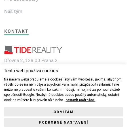
Náš tým
KONTAKT
Dřevná 2, 128 00 Praha 2
Tento web používá cookies
e-mail: info@novebyty.cz
Na našem webu pracujeme s cookies, aby vám web běžel, jak má, abychom
věděli, co se na něm děje a abychom vám mohli přizpůsobit reklamu. Také
můžeme pracovat s vašimi kontaktními údaji, mimo jiné za pomoci služeb
společnosti Google. Nezbytné cookies budou použity automaticky, ostatní
cookies můžete buď povolit níže nebo
nastavit podrobně.
© 2019-2022 Nové byty.cz s.r.o a TIDE REALITY spol. s r.o. Všechna
ODMÍTÁM
práva vyhrazena.
PODROBNÉ NASTAVENÍ