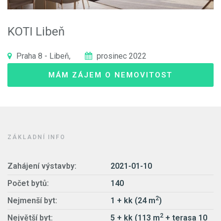
KOTI Libeň
Praha 8 - Libeň,
prosinec 2022
MÁM ZÁJEM O NEMOVITOST
ZÁKLADNÍ INFO
Zahájení výstavby:
2021-01-10
Počet bytů:
140
2
Nejmenší byt:
1 + kk (24 m
)
2
Největší byt:
5 + kk (113 m
+ terasa 10