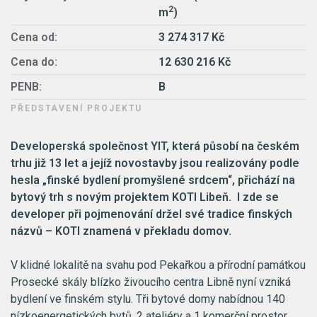
2
m
)
Cena od:
3 274 317 Kč
Cena do:
12 630 216 Kč
PENB:
B
PŘEDSTAVENÍ PROJEKTU
Developerská společnost YIT, která působí na českém
trhu již 13 let a jejíž novostavby jsou realizovány podle
hesla „finské bydlení promyšlené srdcem“, přichází na
bytový trh s novým projektem KOTI Libeň. I zde se
developer při pojmenování držel své tradice finských
názvů – KOTI znamená v překladu domov.
V klidné lokalitě na svahu pod Pekařkou a přírodní památkou
Prosecké skály blízko živoucího centra Libně nyní vzniká
bydlení ve finském stylu. Tři bytové domy nabídnou 140
nízkoenergetických bytů, 2 ateliéry a 1 komerční prostor.