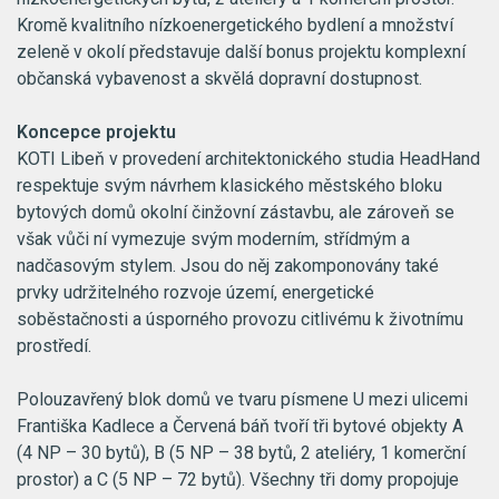
Kromě kvalitního nízkoenergetického bydlení a množství
zeleně v okolí představuje další bonus projektu komplexní
občanská vybavenost a skvělá dopravní dostupnost.
Koncepce projektu
KOTI Libeň v provedení architektonického studia HeadHand
respektuje svým návrhem klasického městského bloku
bytových domů okolní činžovní zástavbu, ale zároveň se
však vůči ní vymezuje svým moderním, střídmým a
nadčasovým stylem. Jsou do něj zakomponovány také
prvky udržitelného rozvoje území, energetické
soběstačnosti a úsporného provozu citlivému k životnímu
prostředí.
Polouzavřený blok domů ve tvaru písmene U mezi ulicemi
Františka Kadlece a Červená báň tvoří tři bytové objekty A
(4 NP – 30 bytů), B (5 NP – 38 bytů, 2 ateliéry, 1 komerční
prostor) a C (5 NP – 72 bytů). Všechny tři domy propojuje