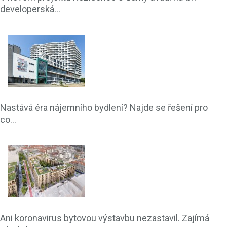
developerská...
Nastává éra nájemního bydlení? Najde se řešení pro
co...
Ani koronavirus bytovou výstavbu nezastavil. Zajímá