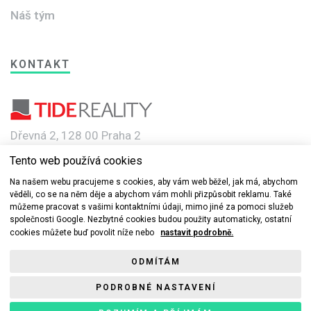
Náš tým
KONTAKT
Dřevná 2, 128 00 Praha 2
Tento web používá cookies
e-mail: info@novebyty.cz
Na našem webu pracujeme s cookies, aby vám web běžel, jak má, abychom
věděli, co se na něm děje a abychom vám mohli přizpůsobit reklamu. Také
můžeme pracovat s vašimi kontaktními údaji, mimo jiné za pomoci služeb
společnosti Google. Nezbytné cookies budou použity automaticky, ostatní
cookies můžete buď povolit níže nebo
nastavit podrobně.
© 2019-2022 Nové byty.cz s.r.o a TIDE REALITY spol. s r.o. Všechna
ODMÍTÁM
práva vyhrazena.
PODROBNÉ NASTAVENÍ