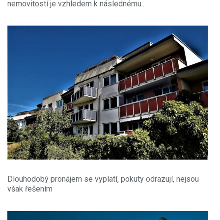
nemovitostí je vzhledem k následnému...
Dlouhodobý pronájem se vyplatí, pokuty odrazují, nejsou
však řešením