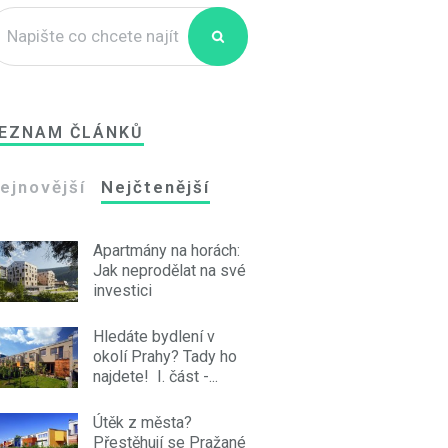
EZNAM ČLÁNKŮ
ejnovější
Nejčtenější
Apartmány na horách:
Jak neprodělat na své
investici
Hledáte bydlení v
okolí Prahy? Tady ho
najdete! I. část -...
Útěk z města?
Přestěhují se Pražané