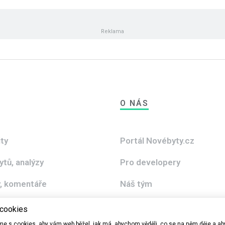
O NÁS
ity
Portál Novébyty.cz
ytů, analýzy
Pro developery
, komentáře
Náš tým
2020 - 2030
 cookies
e s cookies, aby vám web běžel, jak má, abychom věděli, co se na něm děje a 