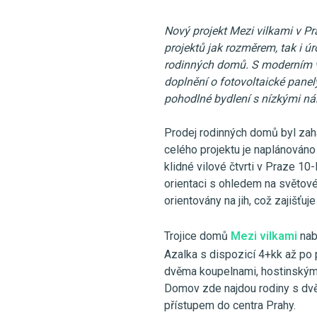
Nový projekt Mezi vilkami v Pr
projektů jak rozměrem, tak i úr
rodinných domů. S moderním v
doplnění o fotovoltaické pane
pohodlné bydlení s nízkými ná
Prodej rodinných domů byl zahá
celého projektu je naplánován
klidné vilové čtvrti v Praze 10-
orientaci s ohledem na světové
orientovány na jih, což zajišťuj
Trojice domů
Mezi vilkami
nab
Azalka s dispozicí 4+kk až po
dvěma koupelnami, hostinským 
Domov zde najdou rodiny s dvěma
přístupem do centra Prahy.