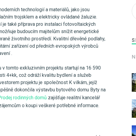
derních technologií a materiálů, jako jsou
ačním trojsklem a elektricky ovládané žaluzie.
je také příprava pro instalaci fotovoltaických
možňuje budoucím majitelům snížit energetické
raně životního prostředí. Kvalitní dřevěné podlahy,
S
itární zařízení od předních evropských výrobců
vení .
N
v tomto exkluzivním projektu startují na 16 590
ti 4+kk, což odráží kvalitu bydlení a služeb
vestorem projektu je společnost K vilkám, jejíž
spěšně dokončila výstavbu bytového domu Byty na
Prodej rodinných domů
zajišťuje realitní kancelář
zájemcům o koupi veškeré potřebné informace.