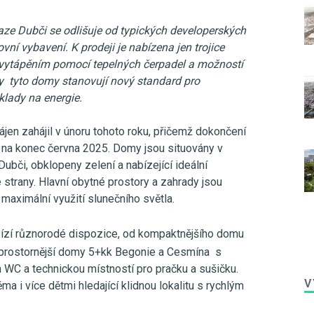
aze Dubči se odlišuje od typických developerských
ovní vybavení. K prodeji je nabízena jen trojice
ytápěním pomocí tepelných čerpadel a možností
ly tyto domy stanovují nový standard pro
klady na energie.
jen zahájil v únoru tohoto roku, přičemž dokončení
o na konec června 2025. Domy jsou situovány v
Dubči, obklopeny zelení a nabízející ideální
 strany. Hlavní obytné prostory a zahrady jsou
e maximální využití slunečního světla.
ízí různorodé dispozice, od kompaktnějšího domu
 prostornější domy 5+kk Begonie a Cesmína s
WC a technickou místností pro pračku a sušičku.
V
 i více dětmi hledající klidnou lokalitu s rychlým