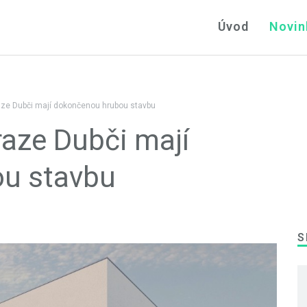
Úvod
Novin
ze Dubči mají dokončenou hrubou stavbu
aze Dubči mají
u stavbu
S