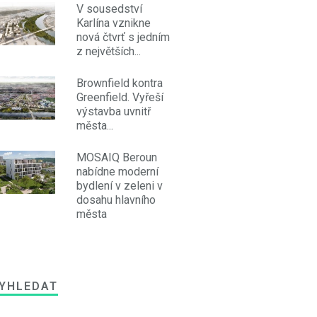
V sousedství
Karlína vznikne
nová čtvrť s jedním
z největších...
Brownfield kontra
Greenfield. Vyřeší
výstavba uvnitř
města...
MOSAIQ Beroun
nabídne moderní
bydlení v zeleni v
dosahu hlavního
města
YHLEDAT