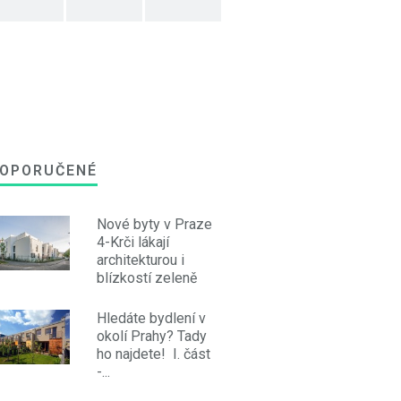
OPORUČENÉ
Nové byty v Praze
4-Krči lákají
architekturou i
blízkostí zeleně
Hledáte bydlení v
okolí Prahy? Tady
ho najdete! I. část
-...