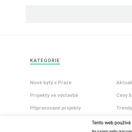
KATEGORIE
Nové byty v Praze
Aktual
Projekty ve výstavbě
Ceny b
Připravované projekty
Trendy
Hypoteky
Praha 
Tento web používá
Na našem webu pracujem