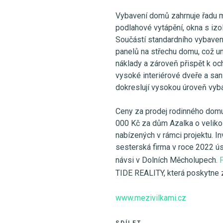
Vybavení domů zahrnuje řadu mo
podlahové vytápění, okna s izol
Součástí standardního vybavení 
panelů na střechu domu, což u
náklady a zároveň přispět k och
vysoké interiérové dveře a san
dokreslují vysokou úroveň vyba
Ceny za prodej rodinného domu 
000 Kč za dům Azalka o velikos
nabízených v rámci projektu. In
sesterská firma v roce 2022 ú
návsi v Dolních Měcholupech.
TIDE REALITY, která poskytne 
www.mezivilkami.cz