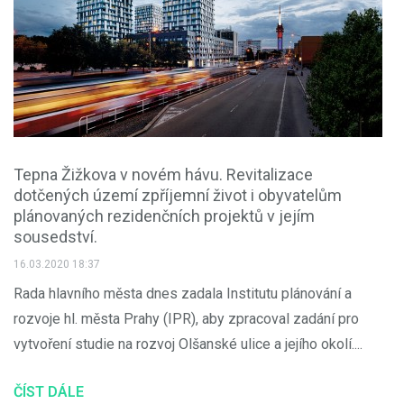
Tepna Žižkova v novém hávu. Revitalizace
dotčených území zpříjemní život i obyvatelům
plánovaných rezidenčních projektů v jejím
sousedství.
16.03.2020 18:37
Rada hlavního města dnes zadala Institutu plánování a
rozvoje hl. města Prahy (IPR), aby zpracoval zadání pro
vytvoření studie na rozvoj Olšanské ulice a jejího okolí....
ČÍST DÁLE