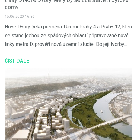
domy.
15.06.2020 16:36
Nové Dvory čeká přeměna. Území Prahy 4 a Prahy 12, které
se stane jednou ze spádových oblastí připravované nové
linky metra D, prověří nová územní studie. Do její tvorby...
ČÍST DÁLE