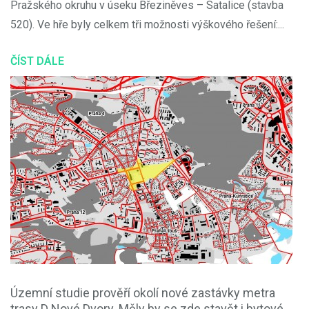
Pražského okruhu v úseku Březiněves – Satalice (stavba
520). Ve hře byly celkem tři možnosti výškového řešení:...
ČÍST DÁLE
Územní studie prověří okolí nové zastávky metra
trasy D Nové Dvory. Měly by se zde stavět i bytové