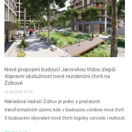
Nové propojení budoucí Jarovskou třídou zlepší
dopravní obslužnost nové rezidenční čtvrti na
Žižkově
25.08.2020 10:35
Nákladové nádraží Žižkov je jedno z pražských
transformačních území, kde v budoucnu vznikne nová čtvrť.
S budoucími obyvateli nové čtvrti logicky vzroste i nutnost...