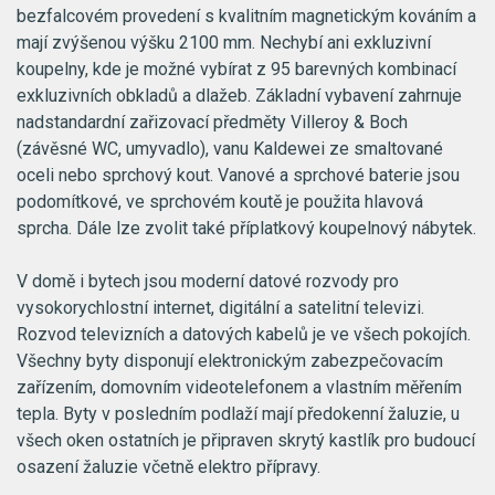
bezfalcovém provedení s kvalitním magnetickým kováním a
mají zvýšenou výšku 2100 mm. Nechybí ani exkluzivní
koupelny, kde je možné vybírat z 95 barevných kombinací
exkluzivních obkladů a dlažeb. Základní vybavení zahrnuje
nadstandardní zařizovací předměty Villeroy & Boch
(závěsné WC, umyvadlo), vanu Kaldewei ze smaltované
oceli nebo sprchový kout. Vanové a sprchové baterie jsou
podomítkové, ve sprchovém koutě je použita hlavová
sprcha. Dále lze zvolit také příplatkový koupelnový nábytek.
V domě i bytech jsou moderní datové rozvody pro
vysokorychlostní internet, digitální a satelitní televizi.
Rozvod televizních a datových kabelů je ve všech pokojích.
Všechny byty disponují elektronickým zabezpečovacím
zařízením, domovním videotelefonem a vlastním měřením
tepla. Byty v posledním podlaží mají předokenní žaluzie, u
všech oken ostatních je připraven skrytý kastlík pro budoucí
osazení žaluzie včetně elektro přípravy.