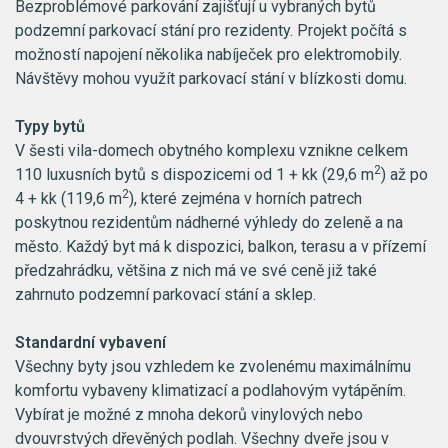
Bezproblémové parkování zajišťují u vybraných bytů
podzemní parkovací stání pro rezidenty. Projekt počítá s
možností napojení několika nabíječek pro elektromobily.
Návštěvy mohou využít parkovací stání v blízkosti domu.
Typy bytů
V šesti vila-domech obytného komplexu vznikne celkem
2
110 luxusních bytů s dispozicemi od 1 + kk (29,6 m
) až po
2
4 + kk (119,6 m
), které zejména v horních patrech
poskytnou rezidentům nádherné výhledy do zeleně a na
město. Každý byt má k dispozici, balkon, terasu a v přízemí
předzahrádku, většina z nich má ve své ceně již také
zahrnuto podzemní parkovací stání a sklep.
Standardní vybavení
Všechny byty jsou vzhledem ke zvolenému maximálnímu
komfortu vybaveny klimatizací a podlahovým vytápěním.
Vybírat je možné z mnoha dekorů vinylových nebo
dvouvrstvých dřevěných podlah. Všechny dveře jsou v