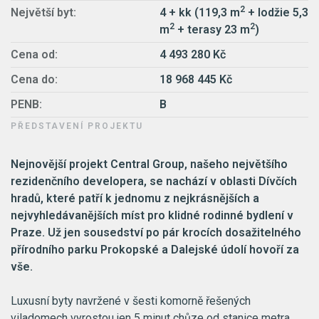
2
Největší byt:
4 + kk (119,3 m
+ lodžie 5,3
2
2
m
+ terasy 23 m
)
Cena od:
4 493 280 Kč
Cena do:
18 968 445 Kč
PENB:
B
PŘEDSTAVENÍ PROJEKTU
Nejnovější projekt Central Group, našeho největšího
rezidenčního developera, se nachází v oblasti Dívčích
hradů, které patří k jednomu z nejkrásnějších a
nejvyhledávanějších míst pro klidné rodinné bydlení v
Praze. Už jen sousedství po pár krocích dosažitelného
přírodního parku Prokopské a Dalejské údolí hovoří za
vše.
Luxusní byty navržené v šesti komorně řešených
viladomech vyrostou jen 5 minut chůze od stanice metra