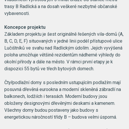
trasy B Radlická a na dosah veškeré nezbytné občanské
vybavenosti.
Koncepce projektu
Základem projektu je šest originálně řešených vila-domů (A,
B, C, D, E, F) situovaných v jedné linii podél přístupové ulice
Lučištníků ve svahu nad Radlickým údolím. Jejich vyvýšená
poloha umožňuje většině rezidentům nádherné výhledy do
okolní přírody a dále na město. V rámci první etapy je k
dispozici 55 bytů ve třech bytových domech.
Čtyřpodlažní domy s posledním ustupujícím podlažím mají
posuvná dřevěná eurookna a moderní skleněná zábradlí na
balkonech, lodžiích i terasách. Moderní budovy jsou
obloženy designovými dřevěnými deskami a kamenem.
Všechny domy budou postaveny jako budovy s
energetickou náročností třídy B – budova velmi úsporná.