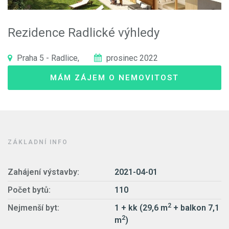
Rezidence Radlické výhledy
Praha 5 - Radlice,
prosinec 2022
MÁM ZÁJEM O NEMOVITOST
ZÁKLADNÍ INFO
Zahájení výstavby:
2021-04-01
Počet bytů:
110
2
Nejmenší byt:
1 + kk (29,6 m
+ balkon 7,1
2
m
)