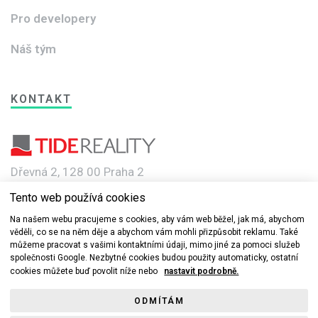
Pro developery
Náš tým
KONTAKT
Dřevná 2, 128 00 Praha 2
Tento web používá cookies
e-mail: info@novebyty.cz
Na našem webu pracujeme s cookies, aby vám web běžel, jak má, abychom
věděli, co se na něm děje a abychom vám mohli přizpůsobit reklamu. Také
můžeme pracovat s vašimi kontaktními údaji, mimo jiné za pomoci služeb
společnosti Google. Nezbytné cookies budou použity automaticky, ostatní
cookies můžete buď povolit níže nebo
nastavit podrobně.
© 2019-2022 Nové byty.cz s.r.o a TIDE REALITY spol. s r.o. Všechna
ODMÍTÁM
práva vyhrazena.