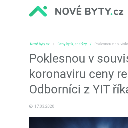
Nové byty.cz
Ceny bytů, analýzy
Poklesnou v souvislos
Poklesnou v souvis
koronaviru ceny r
Odborníci z YIT říka
17.03.2020