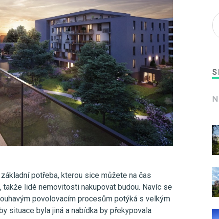
S
N
e základní potřeba, kterou sice můžete na čas
e, takže lidé nemovitosti nakupovat budou. Navíc se
zdlouhavým povolovacím procesům potýká s velkým
y situace byla jiná a nabídka by překypovala