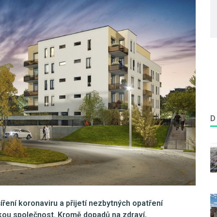
D
íření koronaviru a přijetí nezbytných opatření
kou společnost. Kromě dopadů na zdraví,