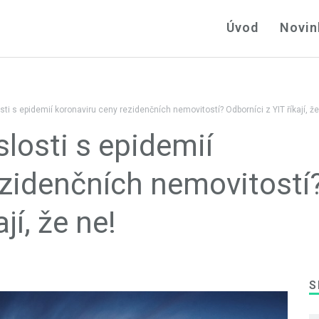
Úvod
Novin
ti s epidemií koronaviru ceny rezidenčních nemovitostí? Odborníci z YIT říkají, že
losti s epidemií
ezidenčních nemovitostí
jí, že ne!
S