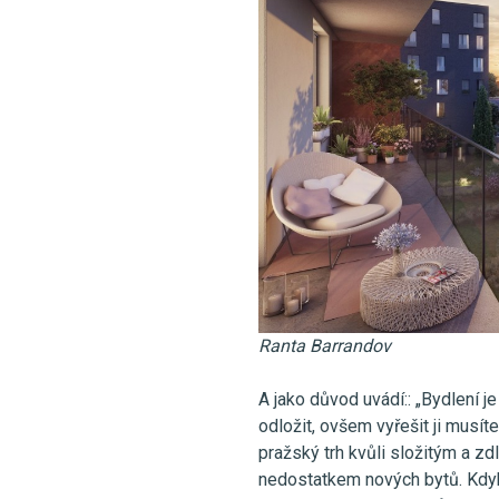
Ranta Barrandov
A jako důvod uvádí:: „Bydlení j
odložit, ovšem vyřešit ji musít
pražský trh kvůli složitým a 
nedostatkem nových bytů. Kdyb