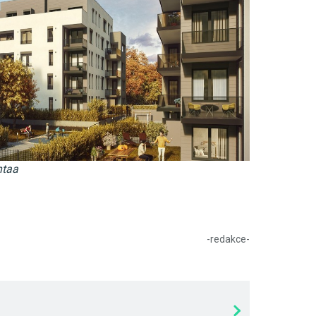
ntaa
-redakce-