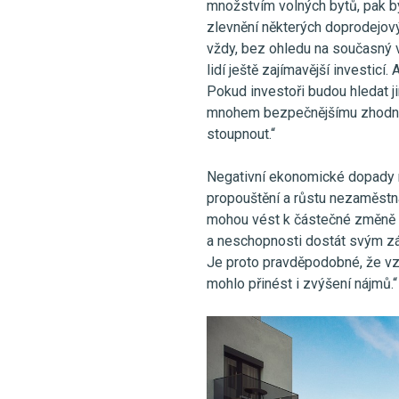
množstvím volných bytů, pak b
zlevnění některých doprodejov
vždy, bez ohledu na současný v
lidí ještě zajímavější investicí.
Pokud investoři budou hledat j
mnohem bezpečnějšímu zhodno
stoupnout.“
Negativní ekonomické dopady n
propouštění a růstu nezaměstn
mohou vést k částečné změně v
a neschopnosti dostát svým zá
Je proto pravděpodobné, že vz
mohlo přinést i zvýšení nájmů.“