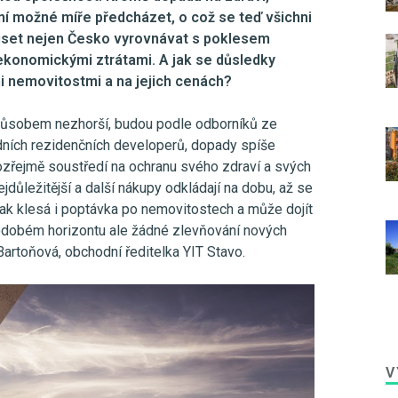
ní možné míře předcházet, o což se teď všichni
uset nejen Česko vyrovnávat s poklesem
 ekonomickými ztrátami. A jak se důsledky
mi nemovitostmi a na jejich cenách?
působem nezhorší, budou podle odborníků ze
edních rezidenčních developerů, dopady spíše
ozřejmě soustředí na ochranu svého zdraví a svých
ejdůležitější a další nákupy odkládají na dobu, až se
ak klesá i poptávka po nemovitostech a může dojít
hodobém horizontu ale žádné zlevňování nových
artoňová, obchodní ředitelka YIT Stavo.
V