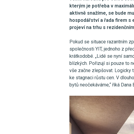
kterým je potřeba v maximál
aktivně snažíme, se bude m
hospodářství a řada firem s
projeví na trhu s rezidenční
Pokud se situace razantním z
společnosti YIT, jednoho z př
krátkodobé. „Lidé se nyní sam
blízkých. Pořizují si pouze to n
vše začne zlepšovat. Logicky t
ke stagnaci růstu cen. V dlou
bytů neočekáváme,“ říká Dana B