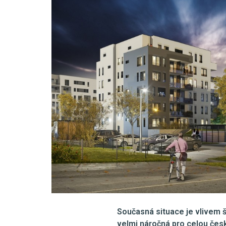
Současná situace je vlivem š
velmi náročná pro celou čes