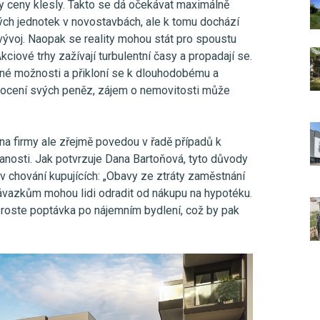
y ceny klesly. Takto se dá očekávat maximálně
ých jednotek v novostavbách, ale k tomu dochází
ývoj. Naopak se reality mohou stát pro spoustu
 Akciové trhy zažívají turbulentní časy a propadají se.
iné možnosti a přikloní se k dlouhodobému a
cení svých peněz, zájem o nemovitosti může
a firmy ale zřejmě povedou v řadě případů k
anosti. Jak potvrzuje Dana Bartoňová, tyto důvody
 chování kupujících: „Obavy ze ztráty zaměstnání
vazkům mohou lidi odradit od nákupu na hypotéku.
roste poptávka po nájemním bydlení, což by pak