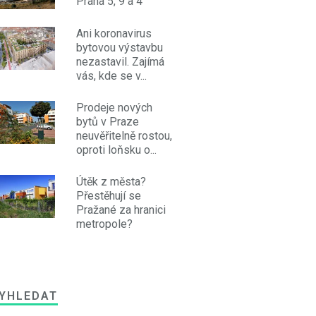
Praha 5, 9 a 4
Ani koronavirus
bytovou výstavbu
nezastavil. Zajímá
vás, kde se v...
Prodeje nových
bytů v Praze
neuvěřitelně rostou,
oproti loňsku o...
Útěk z města?
Přestěhují se
Pražané za hranici
metropole?
YHLEDAT