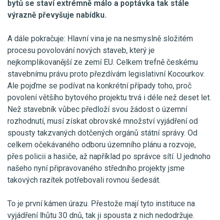
bytů se staví extrémně málo a poptávka tak stále
výrazně převyšuje nabídku.
A dále pokračuje: Hlavní vina je na nesmyslně složitém
procesu povolování nových staveb, který je
nejkomplikovanější ze zemí EU. Celkem trefně českému
stavebnímu právu proto přezdívám legislativní Kocourkov.
Ale pojďme se podívat na konkrétní případy toho, proč
povolení většího bytového projektu trvá i déle než deset let.
Než stavebník vůbec předloží svou žádost o územní
rozhodnutí, musí získat obrovské množství vyjádření od
spousty takzvaných dotčených orgánů státní správy. Od
celkem očekávaného odboru územního plánu a rozvoje,
přes policii a hasiče, až například po správce sítí. U jednoho
našeho nyní připravovaného středního projekty jsme
takových razítek potřebovali rovnou šedesát.
To je první kámen úrazu. Přestože mají tyto instituce na
vyjádření lhůtu 30 dnů, tak ji spousta z nich nedodržuje.