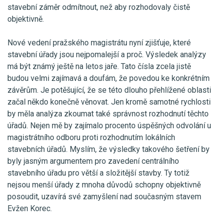
stavební záměr odmítnout, než aby rozhodovaly čistě
objektivně.
Nové vedení pražského magistrátu nyní zjišťuje, které
stavební úřady jsou nejpomalejší a proč. Výsledek analýzy
má být známý ještě na letos jaře. Tato čísla zcela jistě
budou velmi zajímavá a doufám, že povedou ke konkrétním
závěrům. Je potěšující, že se této dlouho přehlížené oblasti
začal někdo konečně věnovat. Jen kromě samotné rychlosti
by měla analýza zkoumat také správnost rozhodnutí těchto
úřadů. Nejen mě by zajímalo procento úspěšných odvolání u
magistrátního odboru proti rozhodnutím lokálních
stavebních úřadů. Myslím, že výsledky takového šetření by
byly jasným argumentem pro zavedení centrálního
stavebního úřadu pro větší a složitější stavby. Ty totiž
nejsou menší úřady z mnoha důvodů schopny objektivně
posoudit, uzavírá své zamyšlení nad současným stavem
Evžen Korec.