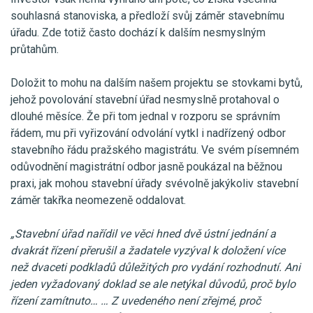
souhlasná stanoviska, a předloží svůj záměr stavebnímu
úřadu. Zde totiž často dochází k dalším nesmyslným
průtahům.
Doložit to mohu na dalším našem projektu se stovkami bytů,
jehož povolování stavební úřad nesmyslně protahoval o
dlouhé měsíce. Že při tom jednal v rozporu se správním
řádem, mu při vyřizování odvolání vytkl i nadřízený odbor
stavebního řádu pražského magistrátu. Ve svém písemném
odůvodnění magistrátní odbor jasně poukázal na běžnou
praxi, jak mohou stavební úřady svévolně jakýkoliv stavební
záměr takřka neomezeně oddalovat.
„Stavební úřad nařídil ve věci hned dvě ústní jednání a
dvakrát řízení přerušil a žadatele vyzýval k doložení více
než dvaceti podkladů důležitých pro vydání rozhodnutí. Ani
jeden vyžadovaný doklad se ale netýkal důvodů, proč bylo
řízení zamítnuto… … Z uvedeného není zřejmé, proč