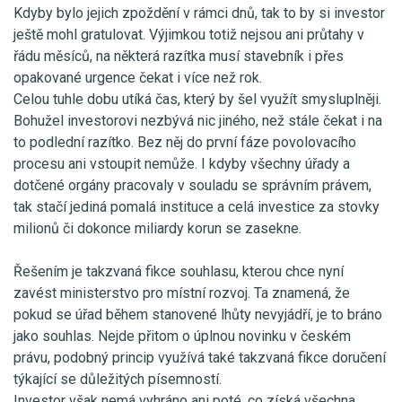
Kdyby bylo jejich zpoždění v rámci dnů, tak to by si investor
ještě mohl gratulovat. Výjimkou totiž nejsou ani průtahy v
řádu měsíců, na některá razítka musí stavebník i přes
opakované urgence čekat i více než rok.
Celou tuhle dobu utíká čas, který by šel využít smysluplněji.
Bohužel investorovi nezbývá nic jiného, než stále čekat i na
to podlední razítko. Bez něj do první fáze povolovacího
procesu ani vstoupit nemůže. I kdyby všechny úřady a
dotčené orgány pracovaly v souladu se správním právem,
tak stačí jediná pomalá instituce a celá investice za stovky
milionů či dokonce miliardy korun se zasekne.
Řešením je takzvaná fikce souhlasu, kterou chce nyní
zavést ministerstvo pro místní rozvoj. Ta znamená, že
pokud se úřad během stanovené lhůty nevyjádří, je to bráno
jako souhlas. Nejde přitom o úplnou novinku v českém
právu, podobný princip využívá také takzvaná fikce doručení
týkající se důležitých písemností.
Investor však nemá vyhráno ani poté, co získá všechna