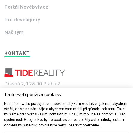
Portál Novébyty.cz
Pro developery
Náš tým
KONTAKT
Dřevná 2, 128 00 Praha 2
Tento web používá cookies
e-mail: info@novebyty.cz
Na našem webu pracujeme s cookies, aby vám web běžel, jak má, abychom
věděli, co se na něm děje a abychom vám mohli přizpůsobit reklamu. Také
můžeme pracovat s vašimi kontaktními údaji, mimo jiné za pomoci služeb
společnosti Google. Nezbytné cookies budou použity automaticky, ostatní
cookies můžete buď povolit níže nebo
nastavit podrobně.