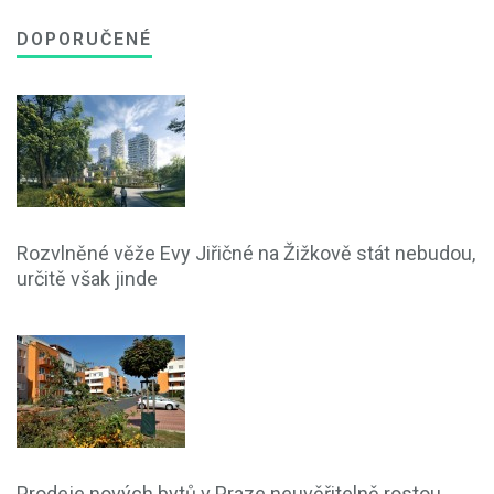
DOPORUČENÉ
Rozvlněné věže Evy Jiřičné na Žižkově stát nebudou,
určitě však jinde
Prodeje nových bytů v Praze neuvěřitelně rostou,