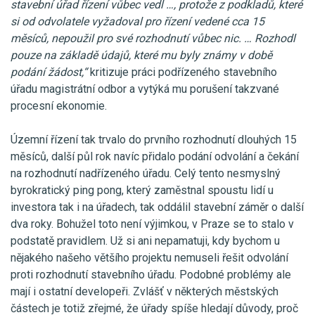
stavební úřad řízení vůbec vedl …, protože z podkladů, které
si od odvolatele vyžadoval pro řízení vedené cca 15
měsíců, nepoužil pro své rozhodnutí vůbec nic. … Rozhodl
pouze na základě údajů, které mu byly známy v době
podání žádost,“
kritizuje práci podřízeného stavebního
úřadu magistrátní odbor a vytýká mu porušení takzvané
procesní ekonomie.
Územní řízení tak trvalo do prvního rozhodnutí dlouhých 15
měsíců, další půl rok navíc přidalo podání odvolání a čekání
na rozhodnutí nadřízeného úřadu. Celý tento nesmyslný
byrokratický ping pong, který zaměstnal spoustu lidí u
investora tak i na úřadech, tak oddálil stavební záměr o další
dva roky. Bohužel toto není výjimkou, v Praze se to stalo v
podstatě pravidlem. Už si ani nepamatuji, kdy bychom u
nějakého našeho většího projektu nemuseli řešit odvolání
proti rozhodnutí stavebního úřadu. Podobné problémy ale
mají i ostatní developeři. Zvlášť v některých městských
částech je totiž zřejmé, že úřady spíše hledají důvody, proč