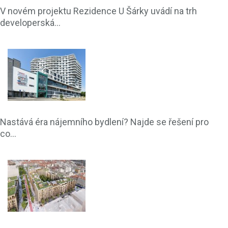
V novém projektu Rezidence U Šárky uvádí na trh
developerská...
Nastává éra nájemního bydlení? Najde se řešení pro
co...