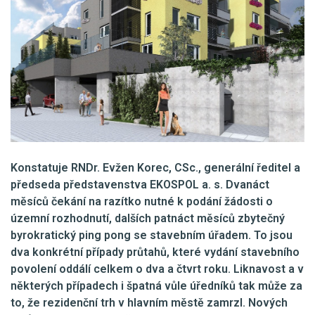
Konstatuje RNDr. Evžen Korec, CSc., generální ředitel a
předseda představenstva EKOSPOL a. s. Dvanáct
měsíců čekání na razítko nutné k podání žádosti o
územní rozhodnutí, dalších patnáct měsíců zbytečný
byrokratický ping pong se stavebním úřadem. To jsou
dva konkrétní případy průtahů, které vydání stavebního
povolení oddálí celkem o dva a čtvrt roku. Liknavost a v
některých případech i špatná vůle úředníků tak může za
to, že rezidenční trh v hlavním městě zamrzl. Nových