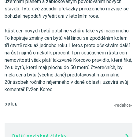
územním plánem a zablokovaným povolováním nových
staveb. Tyto dvě zásadní překážky přirozeného rozvoje se
bohužel nepodaří vyřešit ani v letošním roce.
Růst cen nových bytů potáhne vzhůru také výši nájemného.
To kopíruje změny cen bytů většinou se zpožděním kolem
tři čtvrtě roku až jednoho roku. I letos proto očekávám další
nárůst nájmů o několik procent. I při současném růstu cen
nemovitostí však platí takzvané Korcovo pravidlo, které říká,
že u bytů, které mají plochu do 50 metrů čtverečních, by
měla cena bytu (včetně daně) představovat maximálně
20násobek ročního nájemného v dané oblasti, uzavírá svůj
komentář Evžen Korec.
SDÍLET
-redakce-
Další podobné články