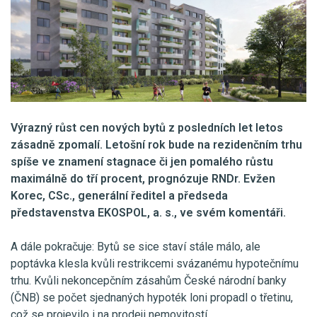
Výrazný růst cen nových bytů z posledních let letos
zásadně zpomalí. Letošní rok bude na rezidenčním trhu
spíše ve znamení stagnace či jen pomalého růstu
maximálně do tří procent, prognózuje RNDr. Evžen
Korec, CSc., generální ředitel a předseda
představenstva EKOSPOL, a. s., ve svém komentáři.
A dále pokračuje: Bytů se sice staví stále málo, ale
poptávka klesla kvůli restrikcemi svázanému hypotečnímu
trhu. Kvůli nekoncepčním zásahům České národní banky
(ČNB) se počet sjednaných hypoték loni propadl o třetinu,
což se projevilo i na prodeji nemovitostí.