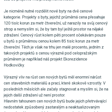
Je nicméně nutné rozdělit nové byty na dvě cenové
kategorie. Projekty s byty, jejichž průměrná cena přesahuje
120 tisíc korun za metr čtvereční, už narazily na svůj cenový
strop a nemyslím si, že by tam byl ještě prostor na nějaké
zdražení. Cenový růst kolem pěti procent očekávám pouze
u bytů s průměrnou cenou kolem 85 tisíc korun za metr
čtvereční. Těch je však na trhu jen malé procento, jedním z
takových projektů s cenou výrazně pod celopražským
průměrem je například náš projekt Ekorezidence
Hodkovičky.
Výrazný vliv na růst cen nových bytů měl enormní nárůst
cen stavebních materiálů a prací, které skokově vzrostly. V
posledních měsících ale začaly stagnovat a myslím si, že na
jejich další zdražení už není prostor.
Hlavním tahounem cen nových bytů bude jejich přetrvávající
nedostatek způsobený zastaralým a neaktualizovaným