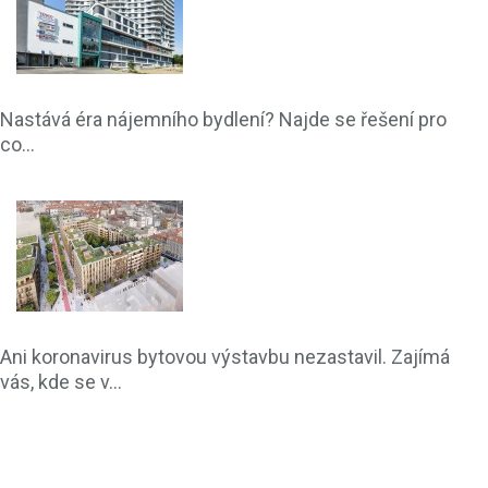
Nastává éra nájemního bydlení? Najde se řešení pro
co...
Ani koronavirus bytovou výstavbu nezastavil. Zajímá
vás, kde se v...