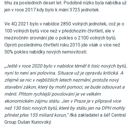
trhu za posledních deset let. Podobně nízko byla nabídka už
jen v roce 2017 kdy bylo k mání 3725 jednotek.
Ve 4Q 2021 bylo v nabídce 2850 volných jednotek, což je o
100 volných bytů více než v předchozím čtvrtletí, ale v
meziročním srovnání jde o pokles o 2100 volných bytů.
Oproti poslednímu čtvrtletí roku 2015 jde však o více než
50% pokles nabídky nových nemovitostí.
„
Ještě v roce 2020 bylo v nabídce téměř 6 tisíc nových bytů,
nyní to není ani polovina. Situace už je opravdu kritická. A
zřejmě se nic v nejbližších letech nezmění, protože nový
stavební zákon, který by mohl pomoci, se bude odsouvat a
měnit. Přitom rychlejší povolování je ve velkém
ekonomickém zájmu státu. Jen v Praze je v přípravě více
než 130 tisíc nových bytů, které by státu jen na DPH mohly
přinést přes 155 miliard korun,“ ř
íká zakladatel a šéf Central
Group Dušan Kunovský.