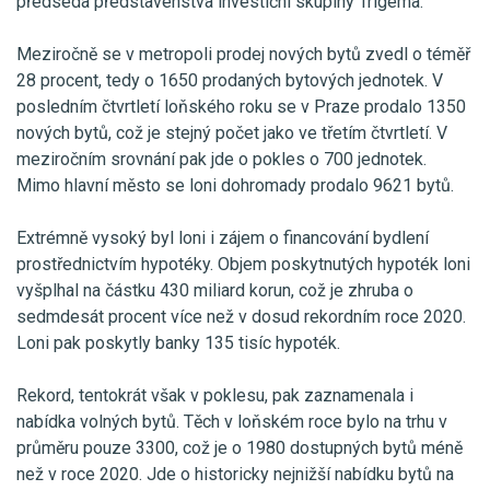
předseda představenstva investiční skupiny Trigema.
Meziročně se v metropoli prodej nových bytů zvedl o téměř
28 procent, tedy o 1650 prodaných bytových jednotek. V
posledním čtvrtletí loňského roku se v Praze prodalo 1350
nových bytů, což je stejný počet jako ve třetím čtvrtletí. V
meziročním srovnání pak jde o pokles o 700 jednotek.
Mimo hlavní město se loni dohromady prodalo 9621 bytů.
Extrémně vysoký byl loni i zájem o financování bydlení
prostřednictvím hypotéky. Objem poskytnutých hypoték loni
vyšplhal na částku 430 miliard korun, což je zhruba o
sedmdesát procent více než v dosud rekordním roce 2020.
Loni pak poskytly banky 135 tisíc hypoték.
Rekord, tentokrát však v poklesu, pak zaznamenala i
nabídka volných bytů. Těch v loňském roce bylo na trhu v
průměru pouze 3300, což je o 1980 dostupných bytů méně
než v roce 2020. Jde o historicky nejnižší nabídku bytů na