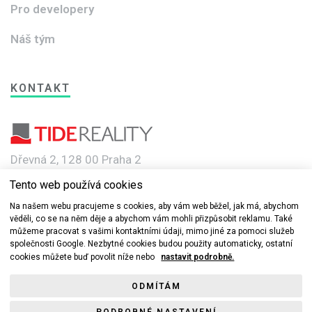
Pro developery
Náš tým
KONTAKT
Dřevná 2, 128 00 Praha 2
Tento web používá cookies
e-mail: info@novebyty.cz
Na našem webu pracujeme s cookies, aby vám web běžel, jak má, abychom
věděli, co se na něm děje a abychom vám mohli přizpůsobit reklamu. Také
můžeme pracovat s vašimi kontaktními údaji, mimo jiné za pomoci služeb
společnosti Google. Nezbytné cookies budou použity automaticky, ostatní
cookies můžete buď povolit níže nebo
nastavit podrobně.
© 2019-2022 Nové byty.cz s.r.o a TIDE REALITY spol. s r.o. Všechna
ODMÍTÁM
práva vyhrazena.