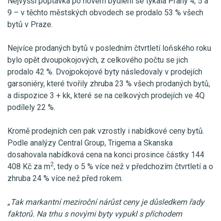
Nejvyšší poptávka po novém bydlení se týkala Prahy 4, 5 a
9 – v těchto městských obvodech se prodalo 53 % všech
bytů v Praze.
Nejvíce prodaných bytů v posledním čtvrtletí loňského roku
bylo opět dvoupokojových, z celkového počtu se jich
prodalo 42 %. Dvojpokojové byty následovaly v prodejích
garsoniéry, které tvořily zhruba 23 % všech prodaných bytů,
a dispozice 3 + kk, které se na celkových prodejích ve 4Q
podílely 22 %.
Kromě prodejních cen pak vzrostly i nabídkové ceny bytů.
Podle analýzy Central Group, Trigema a Skanska
dosahovala nabídková cena na konci prosince částky 144
2
408 Kč za m
, tedy o 5 % více než v předchozím čtvrtletí a o
zhruba 24 % více než před rokem.
„Tak markantní meziroční nárůst ceny je důsledkem řady
faktorů. Na trhu s novými byty vypukl s příchodem