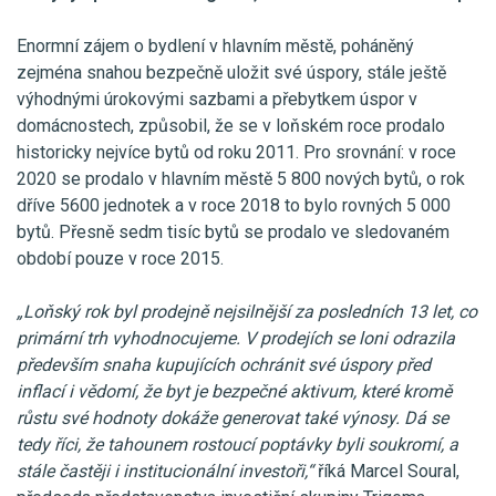
Enormní zájem o bydlení v hlavním městě, poháněný
zejména snahou bezpečně uložit své úspory, stále ještě
výhodnými úrokovými sazbami a přebytkem úspor v
domácnostech, způsobil, že se v loňském roce prodalo
historicky nejvíce bytů od roku 2011. Pro srovnání: v roce
2020 se prodalo v hlavním městě 5 800 nových bytů, o rok
dříve 5600 jednotek a v roce 2018 to bylo rovných 5 000
bytů. Přesně sedm tisíc bytů se prodalo ve sledovaném
období pouze v roce 2015.
„Loňský rok byl prodejně nejsilnější za posledních 13 let, co
primární trh vyhodnocujeme. V prodejích se loni odrazila
především snaha kupujících ochránit své úspory před
inflací i vědomí, že byt je bezpečné aktivum, které kromě
růstu své hodnoty dokáže generovat také výnosy. Dá se
tedy říci, že tahounem rostoucí poptávky byli soukromí, a
stále častěji i institucionální investoři,“
říká Marcel Soural,