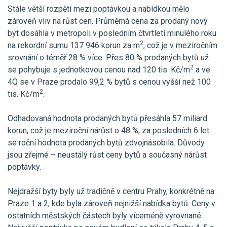
Stále větší rozpětí mezi poptávkou a nabídkou mělo
zároveň vliv na růst cen. Průměrná cena za prodaný nový
byt dosáhla v metropoli v posledním čtvrtletí minulého roku
2
na rekordní sumu 137 946 korun za m
, což je v meziročním
srovnání o téměř 28 % více. Přes 80 % prodaných bytů už
2
se pohybuje s jednotkovou cenou nad 120 tis. Kč/m
a ve
4Q se v Praze prodalo 99,2 % bytů s cenou vyšší než 100
2
tis. Kč/m
.
Odhadovaná hodnota prodaných bytů přesáhla 57 miliard
korun, což je meziroční nárůst o 48 %, za posledních 6 let
se roční hodnota prodaných bytů zdvojnásobila. Důvody
jsou zřejmé – neustálý růst ceny bytů a současný nárůst
poptávky.
Nejdražší byty byly už tradičně v centru Prahy, konkrétně na
Praze 1 a 2, kde byla zároveň nejnižší nabídka bytů. Ceny v
ostatních městských částech byly víceméně vyrovnané.