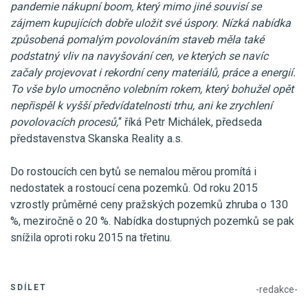
pandemie nákupní boom, který mimo jiné souvisí se
zájmem kupujících dobře uložit své úspory. Nízká nabídka
způsobená pomalým povolováním staveb měla také
podstatný vliv na navyšování cen, ve kterých se navíc
začaly projevovat i rekordní ceny materiálů, práce a energií.
To vše bylo umocněno volebním rokem, který bohužel opět
nepřispěl k vyšší předvídatelnosti trhu, ani ke zrychlení
povolovacích procesů,
“ říká Petr Michálek, předseda
představenstva Skanska Reality a.s.
Do rostoucích cen bytů se nemalou měrou promítá i
nedostatek a rostoucí cena pozemků. Od roku 2015
vzrostly průměrné ceny pražských pozemků zhruba o 130
%, meziročně o 20 %. Nabídka dostupných pozemků se pak
snížila oproti roku 2015 na třetinu.
SDÍLET
-redakce-