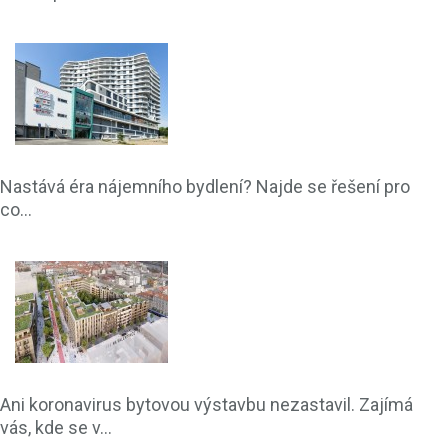
Nastává éra nájemního bydlení? Najde se řešení pro
co...
Ani koronavirus bytovou výstavbu nezastavil. Zajímá
vás, kde se v...