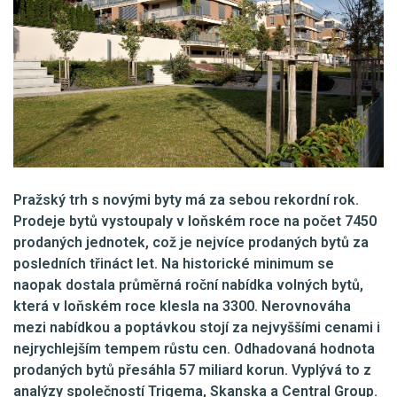
Pražský trh s novými byty má za sebou rekordní rok.
Prodeje bytů vystoupaly v loňském roce na počet 7450
prodaných jednotek, což je nejvíce prodaných bytů za
posledních třináct let. Na historické minimum se
naopak dostala průměrná roční nabídka volných bytů,
která v loňském roce klesla na 3300. Nerovnováha
mezi nabídkou a poptávkou stojí za nejvyššími cenami i
nejrychlejším tempem růstu cen. Odhadovaná hodnota
prodaných bytů přesáhla 57 miliard korun. Vyplývá to z
analýzy společností Trigema, Skanska a Central Group.