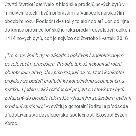
Čtvrté čtvrtletí patřívalo z hlediska prodejů nových bytů v
minulých letech i kvůli přípravám na Vánoce k nejslabším
obdobím roku. Poslední dva roky to ale neplatí. Jen od října
do konce prosince loňského roku prodali developeři celkem
1414 nových bytů, což je nejvíce od čtvrtého kvartálu 2016.
„Trh s novými byty je zásadně pokřivený zablokovaným
povolovacím procesem. Prodeje tak už nekopírují roční
období jako dříve, ale spíše reagují na to, které konkrétní
projekty se podaří protlačit ke konečnému souhlasnému
razítku. I jeden velký rezidenční projekt se stovkami bytů
zařazený do prodeje tak může výrazným způsobem ovlivnit
prodejní statistiky,“
vysvětluje generální ředitel a předseda
představenstva developerské společnosti Ekospol Evžen
Korec.