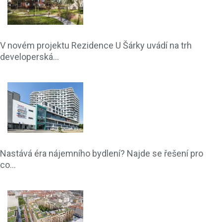
V novém projektu Rezidence U Šárky uvádí na trh
developerská...
Nastává éra nájemního bydlení? Najde se řešení pro
co...