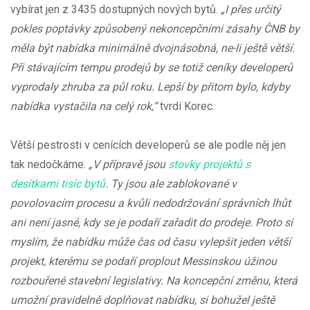
vybírat jen z 3435 dostupných nových bytů.
„I přes určitý
pokles poptávky způsobený nekoncepčními zásahy ČNB by
měla být nabídka minimálně dvojnásobná, ne-li ještě větší.
Při stávajícím tempu prodejů by se totiž ceníky developerů
vyprodaly zhruba za půl roku. Lepší by přitom bylo, kdyby
nabídka vystačila na celý rok,“
tvrdí Korec.
Větší pestrosti v cenících developerů se ale podle něj jen
tak nedočkáme.
„V přípravě jsou
stovky projektů s
desítkami tisíc bytů
. Ty jsou ale zablokované v
povolovacím procesu a kvůli nedodržování správních lhůt
ani není jasné, kdy se je podaří zařadit do prodeje. Proto si
myslím, že nabídku může čas od času vylepšit jeden větší
projekt, kterému se podaří proplout Messinskou úžinou
rozbouřené stavební legislativy. Na koncepční změnu, která
umožní pravidelně doplňovat nabídku, si bohužel ještě