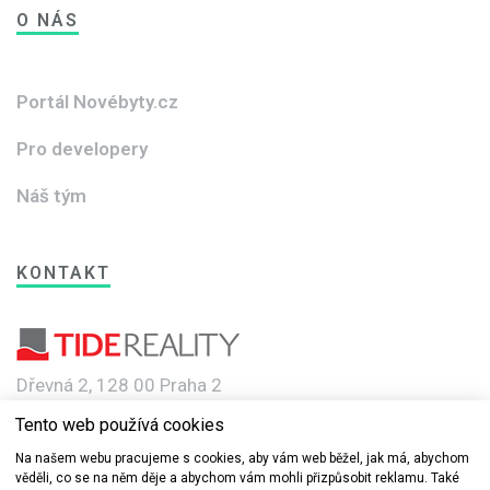
O NÁS
Portál Novébyty.cz
Pro developery
Náš tým
KONTAKT
Dřevná 2, 128 00 Praha 2
Tento web používá cookies
e-mail: info@novebyty.cz
Na našem webu pracujeme s cookies, aby vám web běžel, jak má, abychom
věděli, co se na něm děje a abychom vám mohli přizpůsobit reklamu. Také