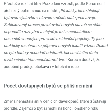
Přestože realitní trh v Praze loni vzrostl, podle Korce není
přehnaný optimismus na místě.
„Překážky, které blokují
bytovou výstavbu v hlavním městě, stále přetrvávají.
Zablokovaný proces povolování nových staveb se stále
nepodařilo rozhýbat a stejné je to i s nedostatkem
pozemků vhodných pro velké rezidenční projekty. Ty jsou
prakticky rozebrané a příprava nových lokalit vázne. Dokud
se tyto bariéry nepodaří odstranit, tak se většího růstu
rezidenčního trhu nedočkáme,“
tvrdí Korec a dodává, že
podobné prodeje očekává i v letošním roce.
Počet dostupných bytů se příliš nemění
Změna nenastala ani v cenících developerů, které zůstávají
prořídlé. Zájemci o byt si mohli na konci loňského roku