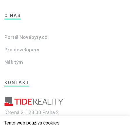
O NÁS
Portál Novébyty.cz
Pro developery
Náš tým
KONTAKT
Dřevná 2, 128 00 Praha 2
Tento web používá cookies
e-mail: info@novebyty.cz