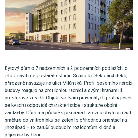
Bytový dům o 7 nadzemních a 2 podzemních podlažích, o
jehož návrh se postaralo studio Schindler Seko architekti,
přirozeně navazuje na ulici Milánská. Profil severního nároží
budovy reaguje na protilehlou radnici a svými hranami ji
prostorově zrcadlí. Objekt ve tvaru pravoúhlých prolínajících
se kvádrů odpovídá charakteristice i struktuře okolní
zástavby. Dům má půdorys písmena L a svou obytnou část
směřuje do vnitrobloku se zelení s příhodnou orientací na
jihozápad – to zaručí budoucím rezidentům klidné a
příjemné bydlení.