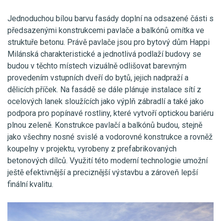
Jednoduchou bílou barvu fasády doplní na odsazené části s
předsazenými konstrukcemi pavlače a balkónů omítka ve
struktuře betonu. Právě pavlače jsou pro bytový dům Happi
Milánská charakteristické a jednotlivá podlaží budovy se
budou v těchto místech vizuálně odlišovat barevným
provedením vstupních dveří do bytů, jejich nadpraží a
dělicích příček. Na fasádě se dále plánuje instalace sítí z
ocelových lanek sloužících jako výplň zábradlí a také jako
podpora pro popínavé rostliny, které vytvoří optickou bariéru
plnou zeleně. Konstrukce pavlačí a balkónů budou, stejně
jako všechny nosné svislé a vodorovné konstrukce a rovněž
koupelny v projektu, vyrobeny z prefabrikovaných
betonových dílců. Využití této moderní technologie umožní
ještě efektivnější a preciznější výstavbu a zároveň lepší
finální kvalitu.