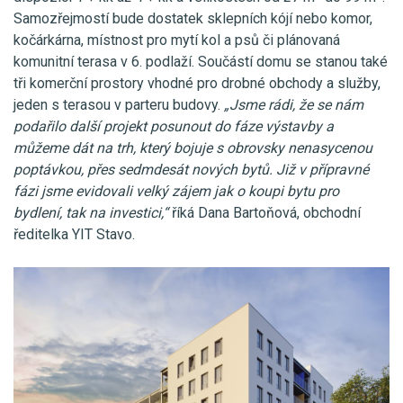
Samozřejmostí bude dostatek sklepních kójí nebo komor,
kočárkárna, místnost pro mytí kol a psů či plánovaná
komunitní terasa v 6. podlaží. Součástí domu se stanou také
tři komerční prostory vhodné pro drobné obchody a služby,
jeden s terasou v parteru budovy.
„Jsme rádi, že se nám
podařilo další projekt posunout do fáze výstavby a
můžeme dát na trh, který bojuje s obrovsky nenasycenou
poptávkou, přes sedmdesát nových bytů. Již v přípravné
fázi jsme evidovali velký zájem jak o koupi bytu pro
bydlení, tak na investici,“
říká Dana Bartoňová, obchodní
ředitelka YIT Stavo.