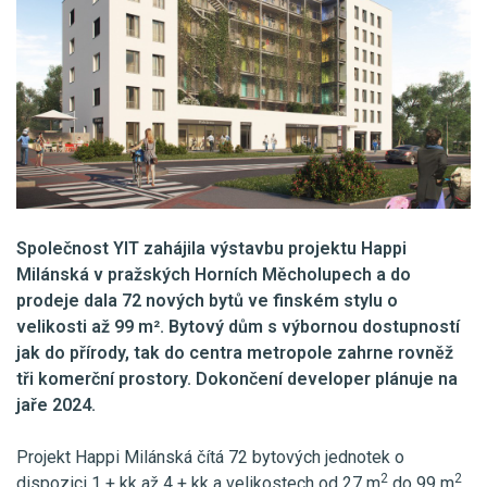
Společnost YIT zahájila výstavbu projektu Happi
Milánská v pražských Horních Měcholupech a do
prodeje dala 72 nových bytů ve finském stylu o
velikosti až 99 m². Bytový dům s výbornou dostupností
jak do přírody, tak do centra metropole zahrne rovněž
tři komerční prostory. Dokončení developer plánuje na
jaře 2024.
Projekt Happi Milánská čítá 72 bytových jednotek o
2
2
dispozici 1 + kk až 4 + kk a velikostech od 27 m
do 99 m
.