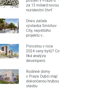
postaví v Praze 6
za 13 miliard novou
rezidenční čtvrť
Dnes začala
výstavba Smíchov
City, největšího
projektu v...
Porostou v roce
2024 ceny bytů? Co
říká analýza
developerů
Rodinné domy
v Praze Dubči mají
dokončenou hrubou
stavbu