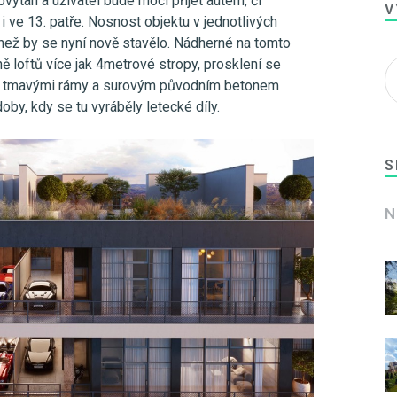
výtah a uživatel bude moci přijet autem, či
V
i ve 13. patře. Nosnost objektu v jednotlivých
 než by se nyní nově stavělo. Nádherné na tomto
ně loftů více jak 4metrové stropy, prosklení se
 s tmavými rámy a surovým původním betonem
doby, kdy se tu vyráběly letecké díly.
S
N