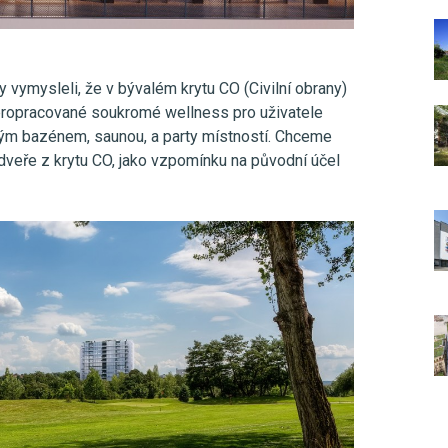
 vymysleli, že v bývalém krytu CO (Civilní obrany)
propracované soukromé wellness pro uživatele
m bazénem, saunou, a party místností. Chceme
dveře z krytu CO, jako vzpomínku na původní účel