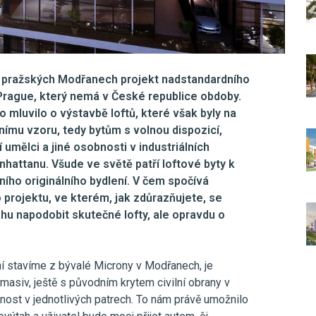
v pražských Modřanech projekt nadstandardního
Prague, který nemá v České republice obdoby.
 mluvilo o výstavbě loftů, které však byly na
mu vzoru, tedy bytům s volnou dispozicí,
í umělci a jiné osobnosti v industriálních
attanu. Všude ve světě patří loftové byty k
ího originálního bydlení. V čem spočívá
projektu, ve kterém, jak zdůrazňujete, se
hu napodobit skutečné lofty, ale opravdu o
ní stavíme z bývalé Microny v Modřanech, je
 masiv, ještě s původním krytem civilní obrany v
nost v jednotlivých patrech. To nám právě umožnilo