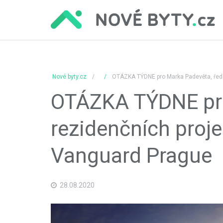
Nové byty.cz
OTÁZKA TÝDNE pro Marka Padevěta, ředit
OTÁZKA TÝDNE pro
rezidenčních proje
Vanguard Prague
28.08.2020