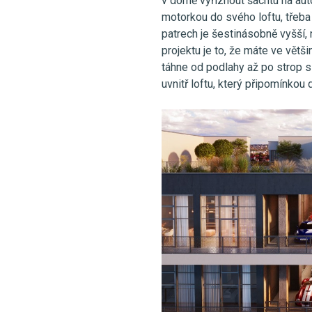
v domě vyříznout šachtu na auto
motorkou do svého loftu, třeba 
patrech je šestinásobně vyšší,
projektu je to, že máte ve větši
táhne od podlahy až po strop
uvnitř loftu, který připomínkou 