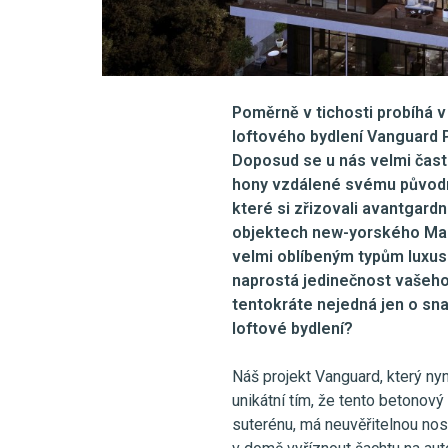
Poměrně v tichosti probíhá 
loftového bydlení Vanguard 
Doposud se u nás velmi často
hony vzdálené svému původní
které si zřizovali avantgardn
objektech new-yorského Manh
velmi oblíbeným typům luxusn
naprostá jedinečnost vašeho 
tentokráte nejedná jen o sna
loftové bydlení?
Náš projekt Vanguard, který ny
unikátní tím, že tento betonový
suterénu, má neuvěřitelnou nos