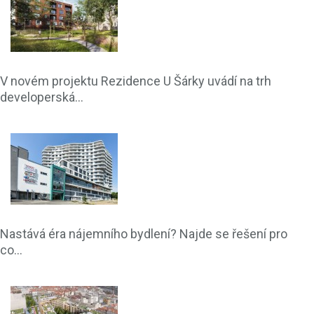
V novém projektu Rezidence U Šárky uvádí na trh
developerská...
Nastává éra nájemního bydlení? Najde se řešení pro
co...