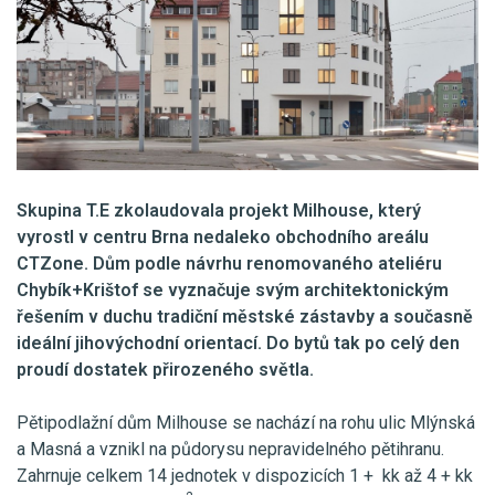
Skupina T.E zkolaudovala projekt Milhouse, který
vyrostl v centru Brna nedaleko obchodního areálu
CTZone. Dům podle návrhu renomovaného ateliéru
Chybík+Krištof se vyznačuje svým architektonickým
řešením v duchu tradiční městské zástavby a současně
ideální jihovýchodní orientací. Do bytů tak po celý den
proudí dostatek přirozeného světla.
Pětipodlažní dům Milhouse se nachází na rohu ulic Mlýnská
a Masná a vznikl na půdorysu nepravidelného pětihranu.
Zahrnuje celkem 14 jednotek v dispozicích 1 + kk až 4 + kk