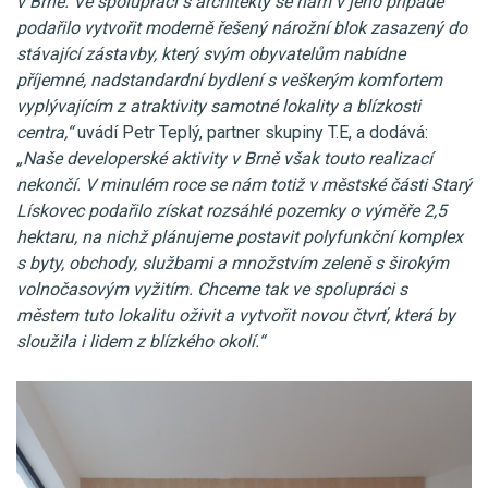
v Brně. Ve spolupráci s architekty se nám v jeho případě
podařilo vytvořit moderně řešený nárožní blok zasazený do
stávající zástavby, který svým obyvatelům nabídne
příjemné, nadstandardní bydlení s veškerým komfortem
vyplývajícím z atraktivity samotné lokality a blízkosti
centra,“
uvádí Petr Teplý, partner skupiny T.E, a dodává:
„Naše developerské aktivity v Brně však touto realizací
nekončí. V minulém roce se nám totiž v městské části Starý
Lískovec podařilo získat rozsáhlé pozemky o výměře 2,5
hektaru, na nichž plánujeme postavit polyfunkční komplex
s byty, obchody, službami a množstvím zeleně s širokým
volnočasovým vyžitím. Chceme tak ve spolupráci s
městem tuto lokalitu oživit a vytvořit novou čtvrť, která by
sloužila i lidem z blízkého okolí.“