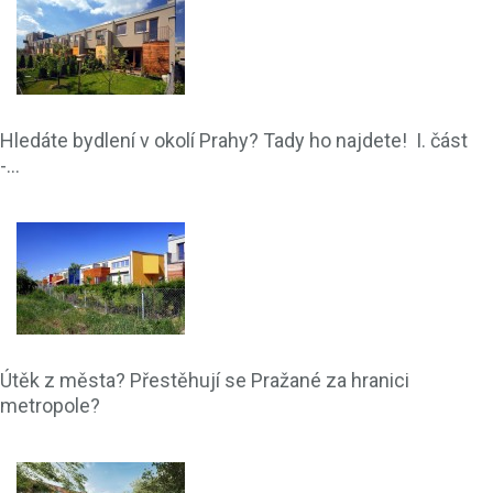
Hledáte bydlení v okolí Prahy? Tady ho najdete! I. část
-...
Útěk z města? Přestěhují se Pražané za hranici
metropole?