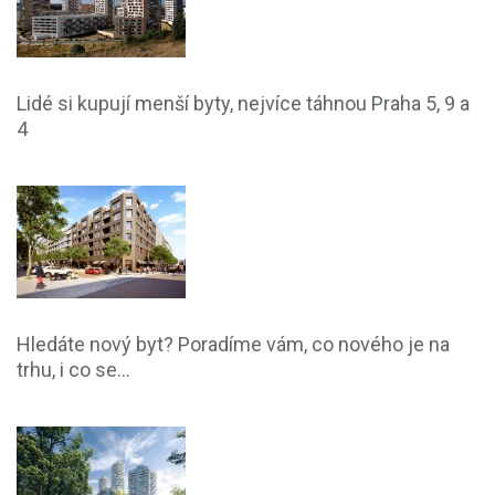
Lidé si kupují menší byty, nejvíce táhnou Praha 5, 9 a
4
Hledáte nový byt? Poradíme vám, co nového je na
trhu, i co se...