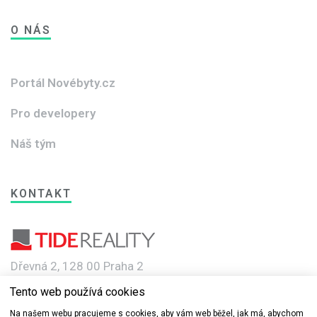
O NÁS
Portál Novébyty.cz
Pro developery
Náš tým
KONTAKT
Dřevná 2, 128 00 Praha 2
Tento web používá cookies
e-mail: info@novebyty.cz
Na našem webu pracujeme s cookies, aby vám web běžel, jak má, abychom