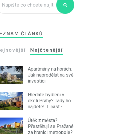
EZNAM ČLÁNKŮ
ejnovější
Nejčtenější
Apartmány na horách:
Jak neprodělat na své
investici
Hledáte bydlení v
okolí Prahy? Tady ho
najdete! I. část -...
Útěk z města?
Přestěhují se Pražané
za hranici metropole?