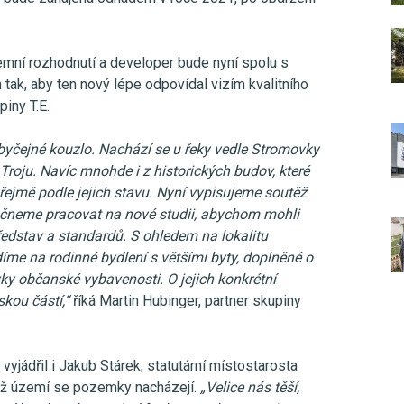
emní rozhodnutí a developer bude nyní spolu s
 tak, aby ten nový lépe odpovídal vizím kvalitního
iny T.E.
byčejné kouzlo. Nachází se u řeky vedle Stromovky
Troju. Navíc mnohde i z historických budov, které
ejmě podle jejich stavu. Nyní vypisujeme soutěž
začneme pracovat na nové studii, abychom mohli
představ a standardů. S ohledem na lokalitu
íme na rodinné bydlení s většími byty, doplněné o
ky občanské vybavenosti. O jejich konkrétní
kou částí,“
říká Martin Hubinger, partner skupiny
vyjádřil i Jakub Stárek, statutární místostarosta
ímž území se pozemky nacházejí.
„Velice nás těší,