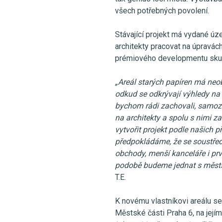
všech potřebných povolení.
Stávající projekt má vydané úz
architekty pracovat na úpravách
prémiového developmentu skup
„Areál starých papíren má neo
odkud se odkrývají výhledy na 
bychom rádi zachovali, samozř
na architekty a spolu s nimi 
vytvořit projekt podle našich 
předpokládáme, že se soustřed
obchody, menší kanceláře i prv
podobě budeme jednat s městs
T.E.
K novému vlastníkovi areálu se 
Městské části Praha 6, na jej