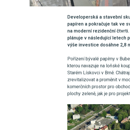
Developerská a stavební sku
papíren a pokračuje tak ve s
na moderní rezidenční čtvrt
plánuje v následující letech 
výše investice dosáhne 2,8 m
Pořízení bývalé papírny v Buben
kterou navazuje na loňské kou
Starém Lískovci v Brně. Chátraj
zrevitalizovat a proměnit v mo
komerčních prostor pro obchod
plochy zeleně, jak je pro projek