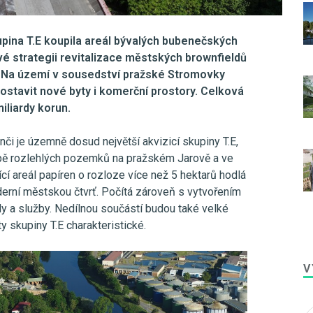
pina T.E koupila areál bývalých bubenečských
vé strategii revitalizace městských brownfieldů
i. Na území v sousedství pražské Stromovky
postavit nové byty i komerční prostory. Celková
iliardy korun.
či je územně dosud největší akvizicí skupiny T.E,
pě rozlehlých pozemků na pražském Jarově a ve
ící areál papíren o rozloze více než 5 hektarů hodlá
derní městskou čtvrť. Počítá zároveň s vytvořením
y a služby. Nedílnou součástí budou také velké
ty skupiny T.E charakteristické.
V