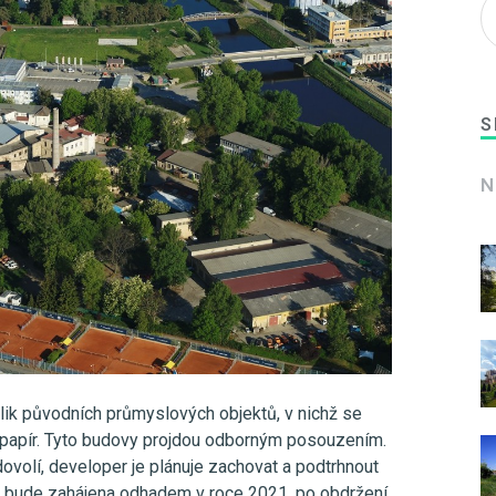
S
N
ik původních průmyslových objektů, v nichž se
l papír. Tyto budovy projdou odborným posouzením.
dovolí, developer je plánuje zachovat a podtrhnout
ba bude zahájena odhadem v roce 2021, po obdržení