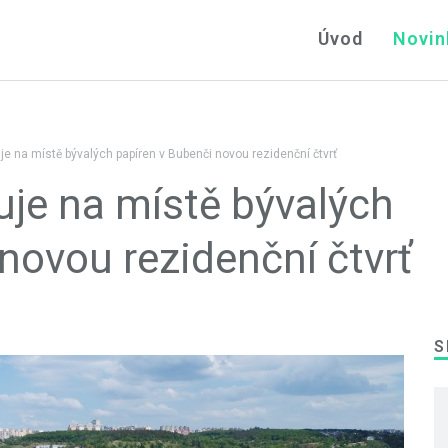
Úvod
Novin
je na místě bývalých papíren v Bubenči novou rezidenční čtvrť
uje na místě bývalých
novou rezidenční čtvrť
S