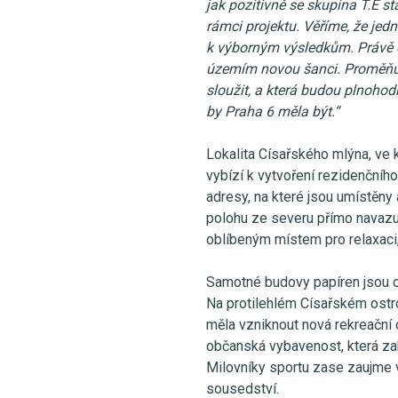
jak pozitivně se skupina T.E s
rámci projektu. Věříme, že je
k výborným výsledkům. Právě e
územím novou šanci. Proměňují
sloužit, a která budou plnohod
by Praha 6 měla být.“
Lokalita Císařského mlýna, ve 
vybízí k vytvoření rezidenčního
adresy, na které jsou umístěny
polohu ze severu přímo navazuj
oblíbeným místem pro relaxaci, 
Samotné budovy papíren jsou ob
Na protilehlém Císařském ostr
měla vzniknout nová rekreační 
občanská vybavenost, která zah
Milovníky sportu zase zaujme 
sousedství.