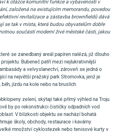
taví k otázce komunitní funkce a vybavenosti v
dnání, založená na existujícím memorandu, povedou
fektivní revitalizace a zástavba brownfieldů dává
 se tak v místa, která budou obyvatelům dobře
notnou součástí moderní živé městské části, jakou
které se zanedbaný areál papíren nalézá, již dlouho
 projektu. Bubeneč patří mezi nejlukrativnější
 ambasády a velvyslanectví, zároveň se jedná o
ící na největší pražský park Stromovka, jenž je
běh, jízdu na kole nebo na bruslích.
klopeny zelení, skýtají také přímý výhled na Troju.
ově by po rekonstrukci čističky odpadních vod
oblast. V blízkosti objektu se nachází bohatá
rnuje školy, obchody, restaurace i kavárny.
velké množství cyklostezek nebo tenisové kurty v