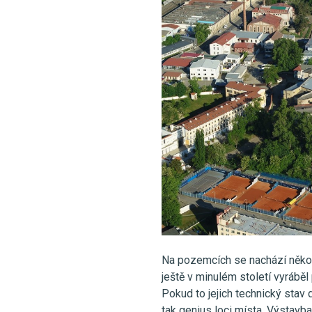
Na pozemcích se nachází někol
ještě v minulém století vyrábě
Pokud to jejich technický stav 
tak genius loci místa. Výstav