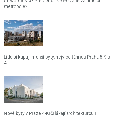
Útěk z města? Přestěhují se Pražané za hranici
metropole?
Lidé si kupují menší byty, nejvíce táhnou Praha 5, 9 a
4
Nové byty v Praze 4-Krči lákají architekturou i