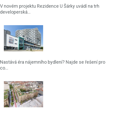
V novém projektu Rezidence U Šárky uvádí na trh
developerská...
Nastává éra nájemního bydlení? Najde se řešení pro
co...