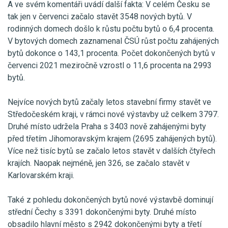
A ve svém komentáři uvádí další fakta: V celém Česku se
tak jen v červenci začalo stavět 3548 nových bytů. V
rodinných domech došlo k růstu počtu bytů o 6,4 procenta.
V bytových domech zaznamenal ČSÚ růst počtu zahájených
bytů dokonce o 143,1 procenta. Počet dokončených bytů v
červenci 2021 meziročně vzrostl o 11,6 procenta na 2993
bytů.
Nejvíce nových bytů začaly letos stavební firmy stavět ve
Středočeském kraji, v rámci nové výstavby už celkem 3797.
Druhé místo udržela Praha s 3403 nově zahájenými byty
před třetím Jihomoravským krajem (2695 zahájených bytů).
Více než tisíc bytů se začalo letos stavět v dalších čtyřech
krajích. Naopak nejméně, jen 326, se začalo stavět v
Karlovarském kraji.
Také z pohledu dokončených bytů nové výstavbě dominují
střední Čechy s 3391 dokončenými byty. Druhé místo
obsadilo hlavní město s 2942 dokončenými byty a třetí