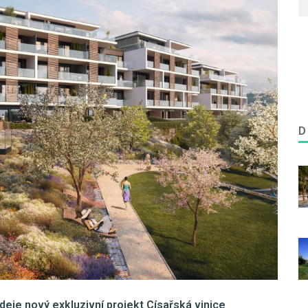
D
eje nový exkluzivní projekt Císařská vinice