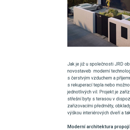
Jak je již u společnosti JRD o
novostaveb moderní technologie
s čerstvým vzduchem a příjemno
s rekuperací tepla nebo možnos
jednotlivých vil. Projekt je zař
střešní byty s terasou v dispo
zařizovacími předměty, obklady
výškou interiérových dveří a t
Moderní architektura propojí 