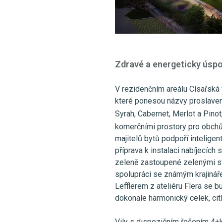
Zdravé a energeticky úsp
V rezidenčním areálu Císařská 
které ponesou názvy proslaven
Syrah, Cabernet, Merlot a Pinot
komerčními prostory pro obchů
majitelů bytů podpoří inteligent
příprava k instalaci nabíjecích
zeleně zastoupené zelenými stř
spolupráci se známým krajiná
Lefflerem z ateliéru Flera se bu
dokonale harmonický celek, citl
Vily s dispozičním řešením 4+