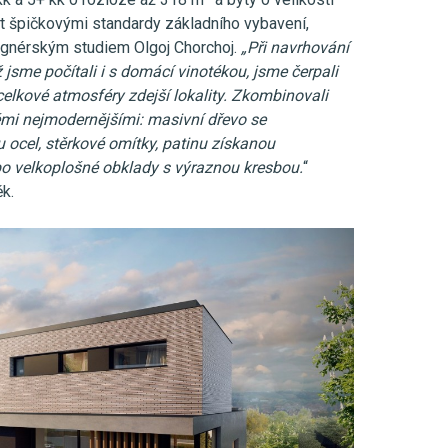
 špičkovými standardy základního vybavení,
gnérským studiem Olgoj Chorchoj.
„Při navrhování
 jsme počítali i s domácí vinotékou, jsme čerpali
celkové atmosféry zdejší lokality. Zkombinovali
těmi nejmodernějšími: masivní dřevo se
 ocel, stěrkové omítky, patinu získanou
bo velkoplošné obklady s výraznou kresbou.
“
ěk.