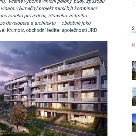
u), včetně výborné viniční polohy, půdy, způsobu
y vinaře, výjimečný projekt musí být kombinací
racovaného provedení, zdravého vnitřního
vize developera a architekta – obdobně jako
S
el Krumpár, obchodní ředitel společnosti JRD.
N