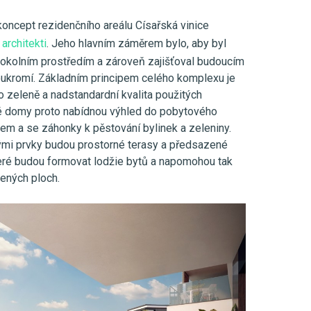
 koncept rezidenčního areálu Císařská vinice
architekti
. Jeho hlavním záměrem bylo, aby byl
 s okolním prostředím a zároveň zajišťoval budoucím
oukromí. Základním principem celého komplexu je
o zeleně a nadstandardní kvalita použitých
ové domy proto nabídnou výhled do pobytového
em a se záhonky k pěstování bylinek a zeleniny.
kými prvky budou prostorné terasy a předsazené
eré budou formovat lodžie bytů a napomohou tak
lených ploch.