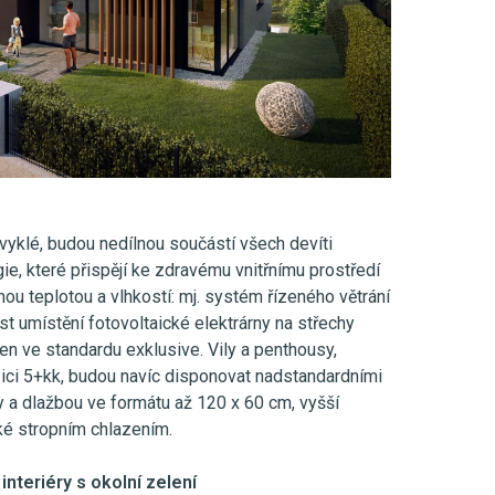
bvyklé, budou nedílnou součástí všech devíti
, které přispějí ke zdravému vnitřnímu prostředí
u teplotou a vlhkostí: mj. systém řízeného větrání
t umístění fotovoltaické elektrárny na střechy
ízen ve standardu exklusive. Vily a penthousy,
zici 5+kk, budou navíc disponovat nadstandardními
 a dlažbou ve formátu až 120 x 60 cm, vyšší
aké stropním chlazením.
interiéry s okolní zelení