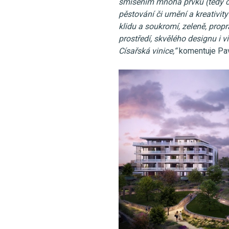
smíšením mnoha prvků (tedy cr
pěstování či umění a kreativit
klidu a soukromí, zeleně, prop
prostředí, skvělého designu i 
Císařská vinice,“
komentuje Pav