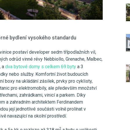
orné bydlení vysokého standardu
vinice postaví developer sedm třípodlažních vil,
ých odrůd vinné révy Nebbiollo, Grenache, Malbec,
, a
dva bytové domy s celkem 69 byty
a 3
dky nebo služby. Komfortní život budoucích
ní boxy na ukládání zásilek, prvky pro cyklisty,
 stanic pro elektromobily, ale především množství
echami, zahrádkami, vinicí a parkem. Díky
řem a zahradním architektem Ferdinandem
dou její jednotlivé součásti volně prolínat v
ivě navazující na okolní prostředí.
2
kk a 5+ kk o rozloze až 318 m
a byty o velikosti