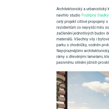
Architektonický a urbanistický
navrhlo studio
Podlipný Sladký 
celý projekt citlivě propojený
rezidentům co nejvyšší míru s
začlenění jednotlivých budov d
materiálů. Všechny vily i byt
parku s chodníčky, vodním prvk
Nejvýraznějšími architektonic
rámy s dřevěnými lamelami, kt
pasivnímu stínění jižních prosk