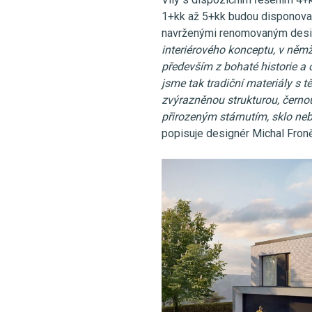
1+kk až 5+kk budou disponovat
navrženými renomovaným desi
interiérového konceptu, v němž
především z bohaté historie a 
jsme tak tradiční materiály s 
zvýrazněnou strukturou, černou
přirozeným stárnutím, sklo ne
popisuje designér Michal Fron