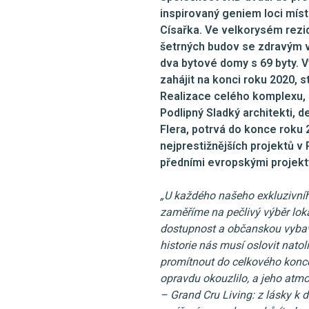
inspirovaný geniem loci míst
Císařka. Ve velkorysém rezi
šetrných budov se zdravým v
dva bytové domy s 69 byty. 
zahájit na konci roku 2020, 
Realizace celého komplexu, 
Podlipný Sladký architekti, d
Flera, potrvá do konce roku 2
nejprestižnějších projektů v
předními evropskými projekt
„U každého našeho exkluzivníh
zaměříme na pečlivý výběr loka
dostupnost a občanskou vybave
historie nás musí oslovit nato
promítnout do celkového konc
opravdu okouzlilo, a jeho atmo
– Grand Cru Living: z lásky k 