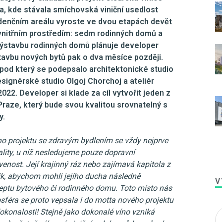
a, kde stávala smíchovská viniční usedlost
denčním areálu vyroste ve dvou etapách devět
nitřním prostředím: sedm rodinných domů a
Výstavbu rodinných domů plánuje developer
stavbu nových bytů pak o dva měsíce později.
pod který se podepsalo architektonické studio
esignérské studio Olgoj Chorchoj a ateliér
022. Developer si klade za cíl vytvořit jeden z
 Praze, který bude svou kvalitou srovnatelný s
y.
o projektu se zdravým bydlením se vždy nejprve
lity, u níž nesledujeme pouze dopravní
nost. Její krajinný ráz nebo zajímavá kapitola z
lik, abychom mohli jejího ducha následně
V
eptu bytového či rodinného domu. Toto místo nás
sféra se proto vepsala i do motta nového projektu
dokonalosti! Stejně jako dokonalé víno vzniká