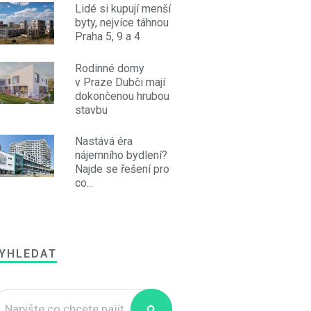
Lidé si kupují menší
byty, nejvíce táhnou
Praha 5, 9 a 4
Rodinné domy
v Praze Dubči mají
dokončenou hrubou
stavbu
Nastává éra
nájemního bydlení?
Najde se řešení pro
co...
YHLEDAT