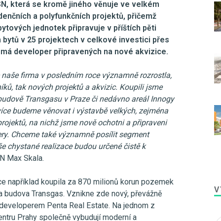
N, která se kromě jiného věnuje ve velkém
denčních a polyfunkčních projektů, přičemž
ytových jednotek připravuje v příštích pěti
bytů v 25 projektech v celkové investici přes
rd má developer připravených na nové akvizice.
e naše firma v posledním roce významně rozrostla,
íků, tak nových projektů a akvizic. Koupili jsme
budově Transgasu v Praze či nedávno areál Innogy
více budeme věnovat i výstavbě velkých, zejména
rojektů, na nichž jsme nově ochotni a připraveni
ery. Chceme také významně posílit segment
e chystané realizace budou určené čistě k
SN Max Skala.
e například koupila za 870 milionů korun pozemek
V
la budova Transgas. Vznikne zde nový, převážně
s developerem Penta Real Estate. Na jednom z
entru Prahy společně vybudují moderní a