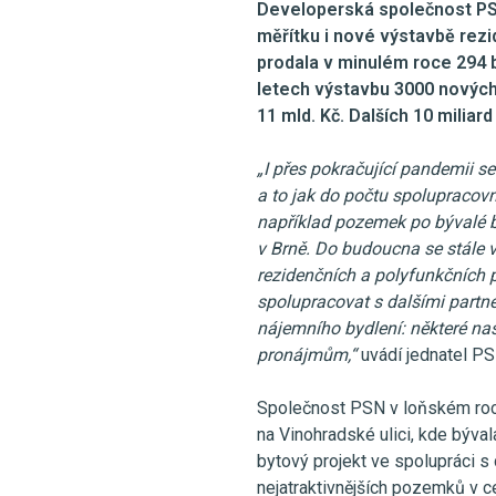
Developerská společnost PS
měřítku i nové výstavbě rezi
prodala v minulém roce 294 b
letech výstavbu 3000 nových 
11 mld. Kč. Dalších 10 milia
„I přes pokračující pandemii s
a to jak do počtu spolupracovn
například pozemek po bývalé 
v Brně. Do budoucna se stále 
rezidenčních a polyfunkčních p
spolupracovat s dalšími partn
nájemního bydlení: některé naš
pronájmům,“
uvádí jednatel P
Společnost PSN v loňském roc
na Vinohradské ulici, kde býva
bytový projekt ve spolupráci 
nejatraktivnějších pozemků v c