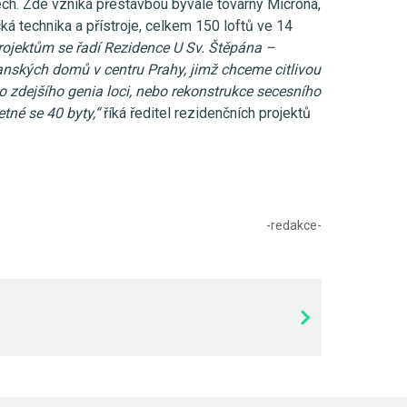
h. Zde vzniká přestavbou bývalé továrny Microna,
cká technika a přístroje, celkem 150 loftů ve 14
ojektům se řadí Rezidence U Sv. Štěpána –
anských domů v centru Prahy, jimž chceme citlivou
lo zdejšího genia loci, nebo rekonstrukce secesního
tné se 40 byty,“
říká ředitel rezidenčních projektů
-redakce-