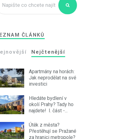
EZNAM ČLÁNKŮ
ejnovější
Nejčtenější
Apartmány na horách:
Jak neprodělat na své
investici
Hledáte bydlení v
okolí Prahy? Tady ho
najdete! I. část -...
Útěk z města?
Přestěhují se Pražané
za hranici metropole?