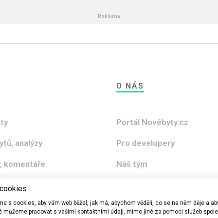
O NÁS
ity
Portál Novébyty.cz
ytů, analýzy
Pro developery
, komentáře
Náš tým
2020 - 2030
 cookies
e s cookies, aby vám web běžel, jak má, abychom věděli, co se na něm děje a 
ké můžeme pracovat s vašimi kontaktními údaji, mimo jiné za pomoci služeb spol