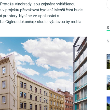
u. Protože Vinohrady jsou zejména vyhlášenou
de v projektu převažovat bydlení. Menší část bude
í prostory. Nyní se ve spolupráci s
uba Ciglera dokončuje studie, výstavba by mohla
S
N