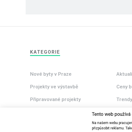
KATEGORIE
Nové byty v Praze
Aktual
Projekty ve výstavbě
Ceny b
Připravované projekty
Trendy
Hypoteky
Praha 
Tento web používá
Na našem webu pracujem
přizpůsobit reklamu. Ta