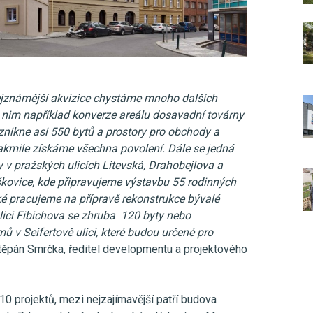
nejznámější akvizice chystáme mnoho dalších
k nim například konverze areálu dosavadní továrny
vznikne asi 550 bytů a prostory pro obchody a
akmile získáme všechna povolení. Dále se jedná
 v pražských ulicích Litevská, Drahobejlova a
škovice, kde připravujeme výstavbu 55 rodinných
ké pracujeme na přípravě rekonstrukce bývalé
lici Fibichova se zhruba 120 byty nebo
ů v Seifertově ulici, které budou určené pro
ěpán Smrčka, ředitel developmentu a projektového
10 projektů, mezi nejzajímavější patří budova