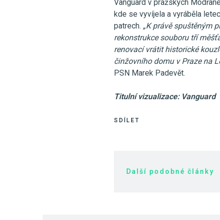
Vanguard v pražských Modřanec
kde se vyvíjela a vyráběla lete
patrech.
„K právě spuštěným pr
rekonstrukce souboru tří měšť
renovací vrátit historické kouz
činžovního domu v Praze na Le
PSN Marek Padevět.
Titulní vizualizace: Vanguard
SDÍLET
Další podobné články