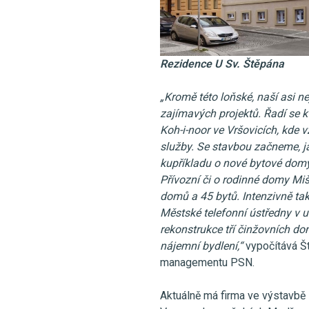
Rezidence U Sv. Štěpána
„Kromě této loňské, naší asi 
zajímavých projektů. Řadí se 
Koh-i-noor ve Vršovicích, kde 
služby. Se stavbou začneme, j
kupříkladu o nové bytové domy
Přívozní či o rodinné domy Mi
domů a 45 bytů. Intenzivně ta
Městské telefonní ústředny v u
rekonstrukce tří činžovních dom
nájemní bydlení,“
vypočítává Št
managementu PSN.
Aktuálně má firma ve výstavbě 