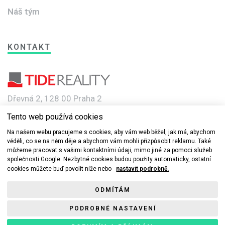
Náš tým
KONTAKT
Dřevná 2, 128 00 Praha 2
Tento web používá cookies
e-mail: info@novebyty.cz
Na našem webu pracujeme s cookies, aby vám web běžel, jak má, abychom
věděli, co se na něm děje a abychom vám mohli přizpůsobit reklamu. Také
můžeme pracovat s vašimi kontaktními údaji, mimo jiné za pomoci služeb
společnosti Google. Nezbytné cookies budou použity automaticky, ostatní
cookies můžete buď povolit níže nebo
nastavit podrobně.
© 2019-2022 Nové byty.cz s.r.o a TIDE REALITY spol. s r.o. Všechna
ODMÍTÁM
práva vyhrazena.
PODROBNÉ NASTAVENÍ