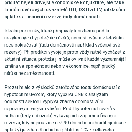
přičítat nejen dřívější ekonomické konjuktuře, ale také
limitům úvěrových ukazatelů DTI, DSTI a LTV, odkladům
splátek a finanční rezervě řady domácností.
Ideální podmínky, které přispívaly k nízkému podílu
nevýkonných hypotečních úvěrů, nemusí ovšem v letošním
roce pokračovat (řada domácností například vyčerpá své
rezervy). Při predikci vývoje je proto vždy nutné vycházet z
aktuální situace, protože ji může ovlivnit každá významnější
změna ve společnosti nebo v ekonomice, např. prudký
nárůst nezaměstnanosti.
Prozatím ale z výsledků zátěžového testu domácností s
hypotečním úvěrem, který využívá ČNB k analýzám
odolnosti sektoru, vyplývá značná odolnost vůči
nepříznivým vnějším vlivům. Podíl hypotečních úvěrů v
selhání (tedy u dlužníků vykazujících zápornou finanční
rezervu, kdy nejsou více než 90 dní schopni hradit sjednané
splátky) je zde odhadnut na přibližně 1 % z celkového