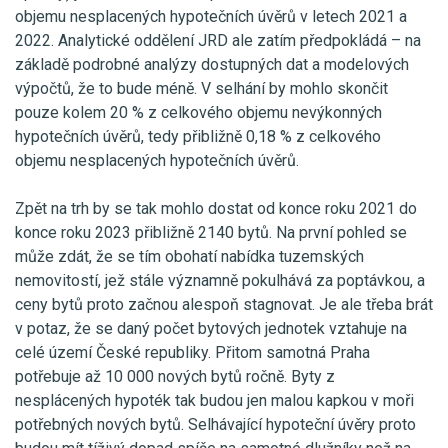
objemu nesplacených hypotečních úvěrů v letech 2021 a
2022. Analytické oddělení JRD ale zatím předpokládá – na
základě podrobné analýzy dostupných dat a modelových
výpočtů, že to bude méně. V selhání by mohlo skončit
pouze kolem 20 % z celkového objemu nevýkonných
hypotečních úvěrů, tedy přibližně 0,18 % z celkového
objemu nesplacených hypotečních úvěrů.
Zpět na trh by se tak mohlo dostat od konce roku 2021 do
konce roku 2023 přibližně 2140 bytů. Na první pohled se
může zdát, že se tím obohatí nabídka tuzemských
nemovitostí, jež stále významně pokulhává za poptávkou, a
ceny bytů proto začnou alespoň stagnovat. Je ale třeba brát
v potaz, že se daný počet bytových jednotek vztahuje na
celé území České republiky. Přitom samotná Praha
potřebuje až 10 000 nových bytů ročně. Byty z
nesplácených hypoték tak budou jen malou kapkou v moři
potřebných nových bytů. Selhávající hypoteční úvěry proto