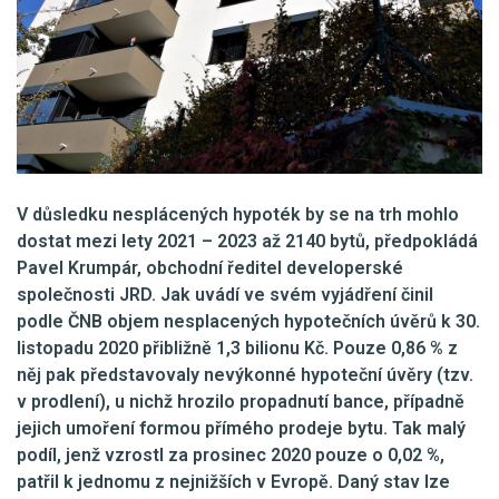
V důsledku nesplácených hypoték by se na trh mohlo
dostat mezi lety 2021 – 2023 až 2140 bytů, předpokládá
Pavel Krumpár, obchodní ředitel developerské
společnosti JRD. Jak uvádí ve svém vyjádření činil
podle ČNB objem nesplacených hypotečních úvěrů k 30.
listopadu 2020 přibližně 1,3 bilionu Kč. Pouze 0,86 % z
něj pak představovaly nevýkonné hypoteční úvěry (tzv.
v prodlení), u nichž hrozilo propadnutí bance, případně
jejich umoření formou přímého prodeje bytu. Tak malý
podíl, jenž vzrostl za prosinec 2020 pouze o 0,02 %,
patřil k jednomu z nejnižších v Evropě. Daný stav lze