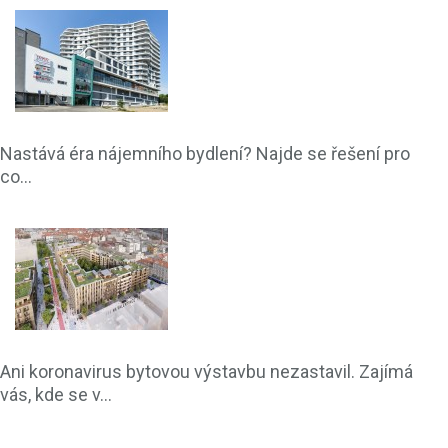
Nastává éra nájemního bydlení? Najde se řešení pro
co...
Ani koronavirus bytovou výstavbu nezastavil. Zajímá
vás, kde se v...