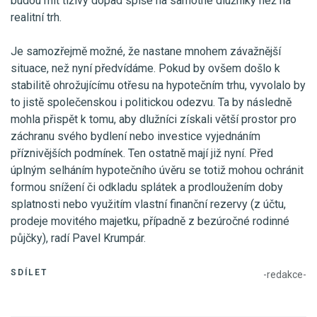
budou mít tíživý dopad spíše na samotné dlužníky než na
realitní trh.
Je samozřejmě možné, že nastane mnohem závažnější
situace, než nyní předvídáme. Pokud by ovšem došlo k
stabilitě ohrožujícímu otřesu na hypotečním trhu, vyvolalo by
to jistě společenskou i politickou odezvu. Ta by následně
mohla přispět k tomu, aby dlužníci získali větší prostor pro
záchranu svého bydlení nebo investice vyjednáním
příznivějších podmínek. Ten ostatně mají již nyní. Před
úplným selháním hypotečního úvěru se totiž mohou ochránit
formou snížení či odkladu splátek a prodloužením doby
splatnosti nebo využitím vlastní finanční rezervy (z účtu,
prodeje movitého majetku, případně z bezúročné rodinné
půjčky), radí Pavel Krumpár.
SDÍLET
-redakce-