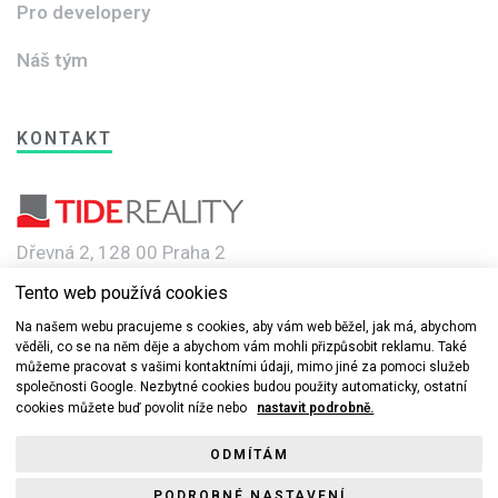
Pro developery
Náš tým
KONTAKT
Dřevná 2, 128 00 Praha 2
Tento web používá cookies
e-mail: info@novebyty.cz
Na našem webu pracujeme s cookies, aby vám web běžel, jak má, abychom
věděli, co se na něm děje a abychom vám mohli přizpůsobit reklamu. Také
můžeme pracovat s vašimi kontaktními údaji, mimo jiné za pomoci služeb
společnosti Google. Nezbytné cookies budou použity automaticky, ostatní
cookies můžete buď povolit níže nebo
nastavit podrobně.
© 2019-2022 Nové byty.cz s.r.o a TIDE REALITY spol. s r.o. Všechna
ODMÍTÁM
práva vyhrazena.
PODROBNÉ NASTAVENÍ