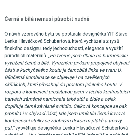
Černá a bílá nemusí působit nudně
O návrh vzorového bytu se postarala designérka YIT Stavo
Lenka Hlaváčková Schubertová, která vycházela z rysů
finského designu, tedy jednoduchosti, elegance a využití
přírodních materiálů. „
Při tvorbě jsem dbala na harmonické
vyvážení černé a bílé. Výrazným prvkem propojené obývací
části a kuchyňského koutu je černobílá linka ve tvaru U.
Bíločerná kombinace se objevuje i na zavěšených
skříňkách, které přesahují do prostoru jídelního koutu. V
rozporu s konvenční představou jsem v těchto kontrastních
barvách záměrně namíchala také stůl a židle a celek
doplňuje černé závěsné svítidlo. Celková koncepce se pak
promítá i v obývací části, kde jsem umístila černé kovové
konferenční stolky se zdobným dekorem ptáků a tmavý
puf,“
vysvětluje designérka Lenka Hlaváčková Schubertová