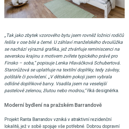
„Tak jako zbytek vzorového bytu jsem rovněž ložnici rodičů
řešila v ose bílé a černé. U záhlaví manželského dvoulůžka
se nachází výrazná grafika, jež ztvárňuje reminiscenci na
severskou krajinu s motivem zvířete typického právě pro
Finsko – soba,“ popisuje Lenka Hlaváčková Schubertová.
Starorůžová se uplatňuje na textilní doplňky, tedy závěsy,
polštáře či povlečení. „V dětském pokoji jsem vybrala
odlišné doplňkové barvy. Vsadila jsem na veselejší
pastelově zelenou, žlutou nebo modrou,“
říká designérka.
Moderní bydlení na pražském Barrandově
Projekt Ranta Barrandov vzniká v atraktivní rezidenční
lokalitě, jež v sobě spojuje vše potřebné. Dobrou dopravní