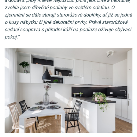
a dodává:
„Aby interiér nepůsobil příliš jednolitě a neútulně,
zvolila jsem dřevěné podlahy ve světlém odstínu. O
zjemnění se dále starají starorůžové doplňky, ať již se jedná
o kusy nábytku či jiné dekorační prvky. Právě starorůžová
sedací souprava s přírodní kůží na podlaze oživuje obývací
pokoj.“