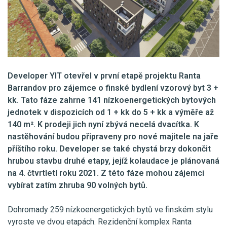
Developer YIT otevřel v první etapě projektu Ranta
Barrandov pro zájemce o finské bydlení vzorový byt 3 +
kk. Tato fáze zahrne 141 nízkoenergetických bytových
jednotek v dispozicích od 1 + kk do 5 + kk a výměře až
140 m². K prodeji jich nyní zbývá necelá dvacítka. K
nastěhování budou připraveny pro nové majitele na jaře
příštího roku. Developer se také chystá brzy dokončit
hrubou stavbu druhé etapy, jejíž kolaudace je plánovaná
na 4. čtvrtletí roku 2021. Z této fáze mohou zájemci
vybírat zatím zhruba 90 volných bytů.
Dohromady 259 nízkoenergetických bytů ve finském stylu
vyroste ve dvou etapách. Rezidenční komplex Ranta