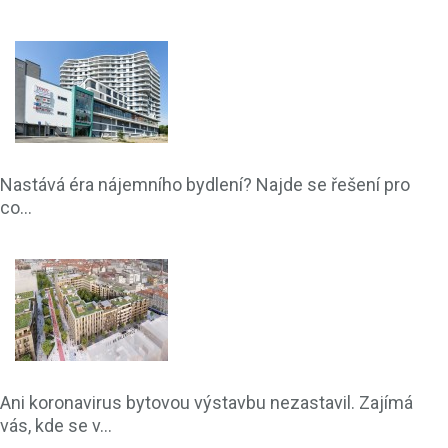
Nastává éra nájemního bydlení? Najde se řešení pro
co...
Ani koronavirus bytovou výstavbu nezastavil. Zajímá
vás, kde se v...