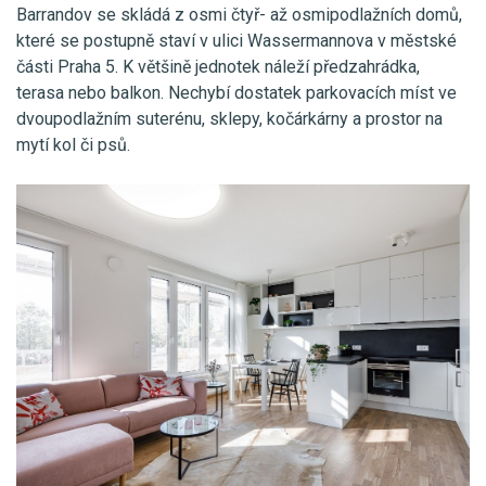
Barrandov se skládá z osmi čtyř- až osmipodlažních domů,
které se postupně staví v ulici Wassermannova v městské
části Praha 5. K většině jednotek náleží předzahrádka,
terasa nebo balkon. Nechybí dostatek parkovacích míst ve
dvoupodlažním suterénu, sklepy, kočárkárny a prostor na
mytí kol či psů.