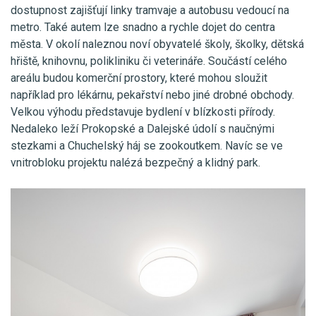
dostupnost zajišťují linky tramvaje a autobusu vedoucí na
metro. Také autem lze snadno a rychle dojet do centra
města. V okolí naleznou noví obyvatelé školy, školky, dětská
hřiště, knihovnu, polikliniku či veterináře. Součástí celého
areálu budou komerční prostory, které mohou sloužit
například pro lékárnu, pekařství nebo jiné drobné obchody.
Velkou výhodu představuje bydlení v blízkosti přírody.
Nedaleko leží Prokopské a Dalejské údolí s naučnými
stezkami a Chuchelský háj se zookoutkem. Navíc se ve
vnitrobloku projektu nalézá bezpečný a klidný park.