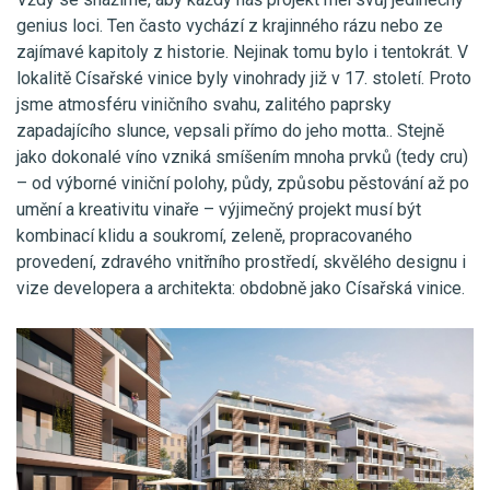
genius loci. Ten často vychází z krajinného rázu nebo ze
zajímavé kapitoly z historie. Nejinak tomu bylo i tentokrát. V
lokalitě Císařské vinice byly vinohrady již v 17. století. Proto
jsme atmosféru viničního svahu, zalitého paprsky
zapadajícího slunce, vepsali přímo do jeho motta.. Stejně
jako dokonalé víno vzniká smíšením mnoha prvků (tedy cru)
– od výborné viniční polohy, půdy, způsobu pěstování až po
umění a kreativitu vinaře – výjimečný projekt musí být
kombinací klidu a soukromí, zeleně, propracovaného
provedení, zdravého vnitřního prostředí, skvělého designu i
vize developera a architekta: obdobně jako Císařská vinice.