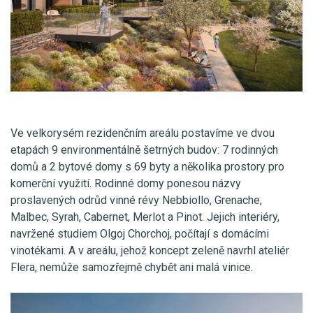
Ve velkorysém rezidenčním areálu postavíme ve dvou
etapách 9 environmentálně šetrných budov: 7 rodinných
domů a 2 bytové domy s 69 byty a několika prostory pro
komerční využití. Rodinné domy ponesou názvy
proslavených odrůd vinné révy Nebbiollo, Grenache,
Malbec, Syrah, Cabernet, Merlot a Pinot. Jejich interiéry,
navržené studiem Olgoj Chorchoj, počítají s domácími
vinotékami. A v areálu, jehož koncept zeleně navrhl ateliér
Flera, nemůže samozřejmě chybět ani malá vinice.