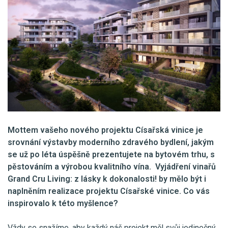
Mottem vašeho nového projektu Císařská vinice je
srovnání výstavby moderního zdravého bydlení, jakým
se už po léta úspěšně prezentujete na bytovém trhu, s
pěstováním a výrobou kvalitního vína. Vyjádření vinařů
Grand Cru Living: z lásky k dokonalosti! by mělo být i
naplněním realizace projektu Císařské vinice. Co vás
inspirovalo k této myšlence?
Vždy se snažíme, aby každý náš projekt měl svůj jedinečný