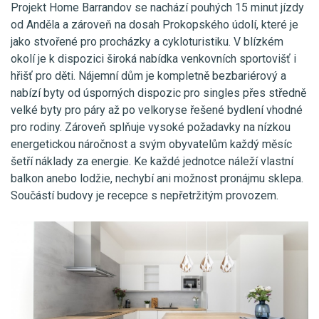
Projekt Home Barrandov se nachází pouhých 15 minut jízdy
od Anděla a zároveň na dosah Prokopského údolí, které je
jako stvořené pro procházky a cykloturistiku. V blízkém
okolí je k dispozici široká nabídka venkovních sportovišť i
hřišť pro děti. Nájemní dům je kompletně bezbariérový a
nabízí byty od úsporných dispozic pro singles přes středně
velké byty pro páry až po velkoryse řešené bydlení vhodné
pro rodiny. Zároveň splňuje vysoké požadavky na nízkou
energetickou náročnost a svým obyvatelům každý měsíc
šetří náklady za energie. Ke každé jednotce náleží vlastní
balkon anebo lodžie, nechybí ani možnost pronájmu sklepa.
Součástí budovy je recepce s nepřetržitým provozem.