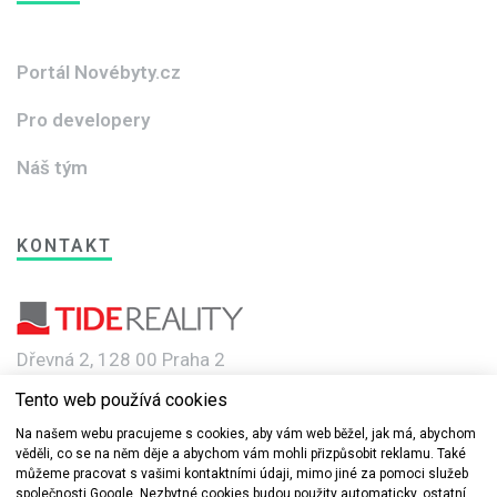
Portál Novébyty.cz
Pro developery
Náš tým
KONTAKT
Dřevná 2, 128 00 Praha 2
Tento web používá cookies
e-mail: info@novebyty.cz
Na našem webu pracujeme s cookies, aby vám web běžel, jak má, abychom
věděli, co se na něm děje a abychom vám mohli přizpůsobit reklamu. Také
můžeme pracovat s vašimi kontaktními údaji, mimo jiné za pomoci služeb
společnosti Google. Nezbytné cookies budou použity automaticky, ostatní