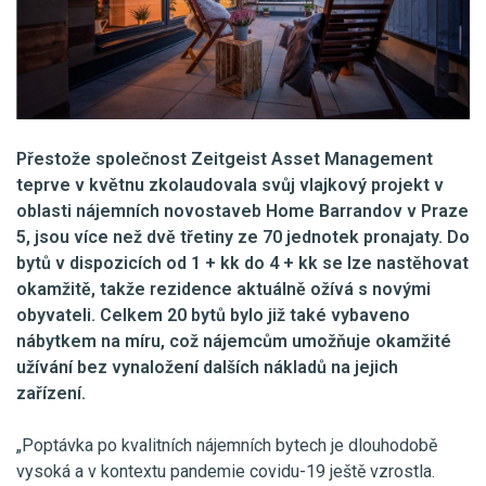
Přestože společnost Zeitgeist Asset Management
teprve v květnu zkolaudovala svůj vlajkový projekt v
oblasti nájemních novostaveb Home Barrandov v Praze
5, jsou více než dvě třetiny ze 70 jednotek pronajaty. Do
bytů v dispozicích od 1 + kk do 4 + kk se lze nastěhovat
okamžitě, takže rezidence aktuálně ožívá s novými
obyvateli. Celkem 20 bytů bylo již také vybaveno
nábytkem na míru, což nájemcům umožňuje okamžité
užívání bez vynaložení dalších nákladů na jejich
zařízení.
„Poptávka po kvalitních nájemních bytech je dlouhodobě
vysoká a v kontextu pandemie covidu-19 ještě vzrostla.