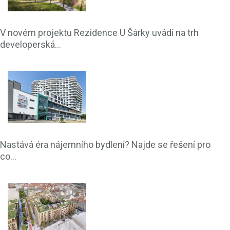
V novém projektu Rezidence U Šárky uvádí na trh
developerská...
Nastává éra nájemního bydlení? Najde se řešení pro
co...