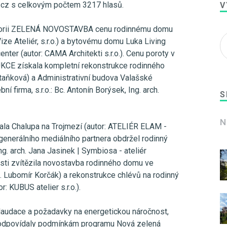
.cz s celkovým počtem 3217 hlasů.
V
tegorii ZELENÁ NOVOSTAVBA cenu rodinnému domu
ize Ateliér, s.r.o.) a bytovému domu Luka Living
nter (autor: CAMA Architekti s.r.o.). Cenu poroty v
CE získala kompletní rekonstrukce rodinného
Staňková) a Administrativní budova Valašské
ní firma, s.r.o.: Bc. Antonín Borýsek, Ing. arch.
S
N
ala Chalupa na Trojmezí (autor: ATELIÉR ELAM -
 generálního mediálního partnera obdržel rodinný
g. arch. Jana Jasinek | Symbiosa - ateliér
nosti zvítězila novostavba rodinného domu ve
h. Lubomír Korčák) a rekonstrukce chlévů na rodinný
: KUBUS atelier s.r.o.).
audace a požadavky na energetickou náročnost,
 odpovídaly podmínkám programu Nová zelená