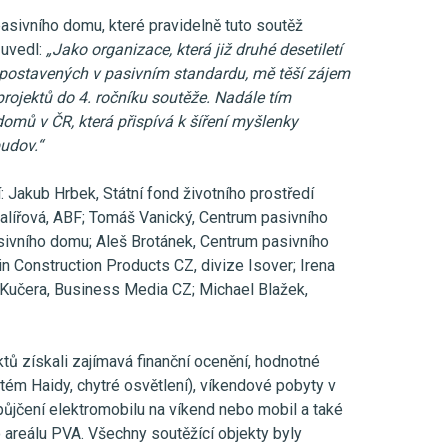
pasivního domu, které pravidelně tuto soutěž
 uvedl:
„Jako organizace, která již druhé desetiletí
postavených v pasivním standardu, mě těší zájem
projektů do 4. ročníku soutěže. Nadále tím
domů v ČR, která přispívá k šíření myšlenky
udov.“
: Jakub Hrbek, Státní fond životního prostředí
alířová, ABF; Tomáš Vanický, Centrum pasivního
sivního domu; Aleš Brotánek, Centrum pasivního
n Construction Products CZ, divize Isover; Irena
ří Kučera, Business Media CZ; Michael Blažek,
tů získali zajímavá finanční ocenění, hodnotné
tém Haidy, chytré osvětlení), víkendové pobyty v
ůjčení elektromobilu na víkend nebo mobil a také
o areálu PVA. Všechny soutěžící objekty byly