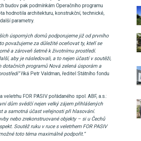
ých budov pak podmínkám Operačního programu
ta hodnotila architekturu, konstrukční, technické,
další parametry.
ejších úsporných domů podporujeme již od prvního
to považujeme za důležité oceňovat ty, kteří se
orně a zároveň šetrně k životnímu prostředí.
í, aby je následovali, a to nejen účastí v soutěži,
ich dotačních programů Nová zelená úsporám a
rostředí“
říká Petr Valdman, ředitel Státního fondu
a veletrhu FOR PASIV pořádaného spol. ABF, a.s.:
ivní dům svědčí nejen velký zájem přihlášených
st a samotná účast veřejnosti při hlasování.
tavby nebo zrekonstruované objekty – si u Čechů
respekt. Soutěž ruku v ruce s veletrhem FOR PASIV
e možné toto téma maximálně podpořit.“