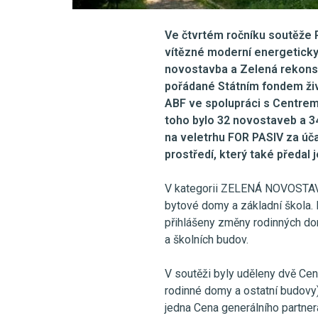
Ve čtvrtém ročníku soutěže 
vítězné moderní energeticky
novostavba a Zelená rekonst
pořádané Státním fondem živ
ABF ve spolupráci s Centrem
toho bylo 32 novostaveb a 34
na veletrhu FOR PASIV za úča
prostředí, který také předal 
V kategorii ZELENÁ NOVOSTAVB
bytové domy a základní škol
přihlášeny změny rodinných do
a školních budov.
V soutěži byly uděleny dvě Cen
rodinné domy a ostatní budovy)
jedna Cena generálního partner