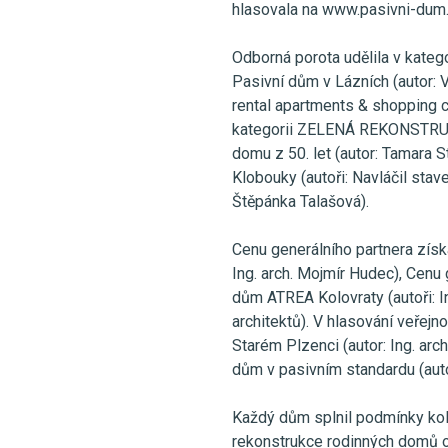
hlasovala na www.pasivni-dum
Odborná porota udělila v ka
Pasivní dům v Lázních (autor: V
rental apartments & shopping ce
kategorii ZELENÁ REKONSTRUK
domu z 50. let (autor: Tamara 
Klobouky (autoři: Navláčil staveb
Štěpánka Talašová).
Cenu generálního partnera získ
Ing. arch. Mojmír Hudec), Cenu
dům ATREA Kolovraty (autoři: In
architektů). V hlasování veřej
Starém Plzenci (autor: Ing. arc
dům v pasivním standardu (autor
Každý dům splnil podmínky kol
rekonstrukce rodinných domů