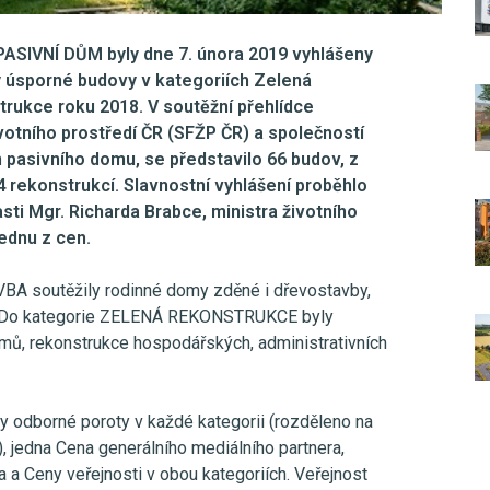
PASIVNÍ DŮM byly dne 7. února 2019 vyhlášeny
 úsporné budovy v kategoriích Zelená
rukce roku 2018. V soutěžní přehlídce
otního prostředí ČR (SFŽP ČR) a společností
 pasivního domu, se představilo 66 budov, z
 rekonstrukcí. Slavnostní vyhlášení proběhlo
sti Mgr. Richarda Brabce, ministra životního
jednu z cen.
A soutěžily rodinné domy zděné i dřevostavby,
a. Do kategorie ZELENÁ REKONSTRUKCE byly
mů, rekonstrukce hospodářských, administrativních
y odborné poroty v každé kategorii (rozděleno na
, jedna Cena generálního mediálního partnera,
a a Ceny veřejnosti v obou kategoriích. Veřejnost