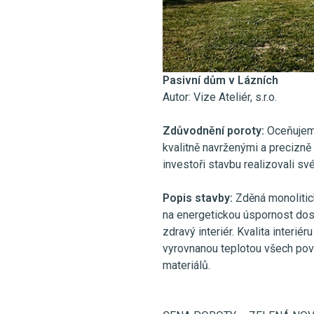
Pasivní dům v Lázních
Autor: Vize Ateliér, s.r.o.
Zdůvodnění poroty:
Oceňujeme
kvalitně navrženými a precizně
investoři stavbu realizovali s
Popis stavby:
Zděná monolitic
na energetickou úspornost do
zdravý interiér. Kvalita interi
vyrovnanou teplotou všech pov
materiálů.