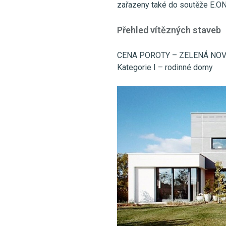
zařazeny také do soutěže E.O
Přehled vítězných staveb
CENA POROTY – ZELENÁ NO
Kategorie I – rodinné domy