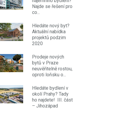
nájemního bydlení?
Najde se řešení pro
co...
Hledáte nový byt?
Aktuální nabídka
projektů podzim
2020
Prodeje nových
bytů v Praze
neuvěřitelně rostou,
oproti loňsku o...
Hledáte bydlení v
okolí Prahy? Tady
ho najdete! III. část
– Jihozápad