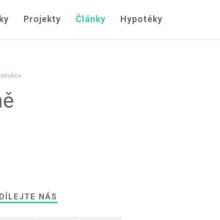
ky
Projekty
Články
Hypotéky
nstrukce
ně
DÍLEJTE NÁS