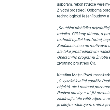
úsporám, rekonstrukce veřejn
Životní prostředí. Odborná poro
technologické řešení budovy a 
„Soutěžní přehlídku nejzdařil
ročníku. Příklady táhnou, a pro
rozhodli bydlet komfortně, úsp
Současně chceme motivovat dalš
ale také prostřednictvím naš
Operačního programu Životní p
životního prostředí ČR.
Kateřina Maštalířová, manažerk
„O vysoké kvalitě soutěže Pas
objektů, ale i rostoucí pozorno
Pasivní stavby – ať již novos
získávají stále větší zájem a 
je silným nástrojem, s nímž j