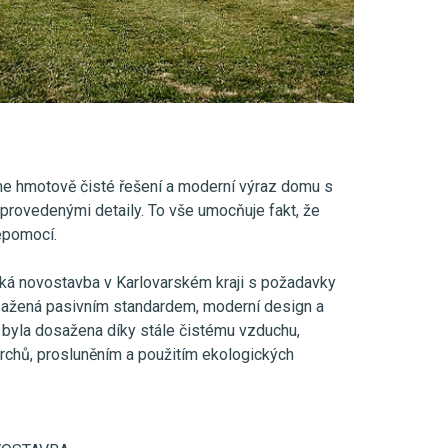
 hmotově čisté řešení a moderní výraz domu s
 provedenými detaily. To vše umocňuje fakt, že
vépomocí.
ká novostavba v Karlovarském kraji s požadavky
sažená pasivním standardem, moderní design a
éru byla dosažena díky stále čistému vzduchu,
rchů, prosluněním a použitím ekologických