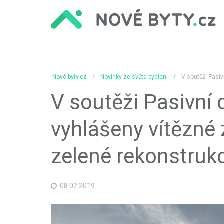
Nové byty.cz
Novinky ze světa bydlení
V soutěži Pasiv
V soutěži Pasivní
vyhlášeny vítězné
zelené rekonstruk
08.02.2019