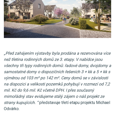
„Před zahájením výstavby byla prodána a rezervována více
než třetina rodinných domů ze 3. etapy. V nabídce jsou
všechny tři typy rodinných domů: řadové domy, dvojdomy a
samostatné domy o dispozičních řešeních 3 + kk a 5 + kk s
výměrou od 103 m² po 142 m². Ceny domů se v závislosti
na dispozici a velikosti pozemků pohybují v rozmezí od 7,2
mil. Kč do 9,6 mil. Kč včetně DPH. I přes současný
mimořádný stav evidujeme stálý zájem o náš projekt ze
strany kupujících. “
představuje třetí etapu projektu Michael
Odvárko.