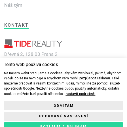
Náš tým
KONTAKT
Dřevná 2, 128 00 Praha 2
Tento web používá cookies
e-mail: info@novebyty.cz
Na našem webu pracujeme s cookies, aby vám web běžel, jak má, abychom
věděli, co se na něm děje a abychom vám mohli přizpůsobit reklamu. Také
můžeme pracovat s vašimi kontaktními údaji, mimo jiné za pomoci služeb
společnosti Google. Nezbytné cookies budou použity automaticky, ostatní
cookies můžete buď povolit níže nebo
nastavit podrobně.
© 2019-2022 Nové byty.cz s.r.o a TIDE REALITY spol. s r.o. Všechna
ODMÍTÁM
práva vyhrazena.
PODROBNÉ NASTAVENÍ
Ochrana osobních údajů
ROZUMÍM A PŘÍJMÁM