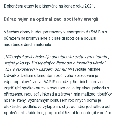
Dokončení etapy je plánováno na konec roku 2021.
Důraz nejen na optimalizaci spotřeby energií
Všechny domy budou postaveny v energetické třídě B a s
důrazem na promyšlené a čisté dispozice a použití
nadstandardních materiálů.
„Klíčovými prvky řešení je orientace ke světovým stranám,
stejně jako využití tepelných čerpadel a řízeného větrání
VZT s rekuperací v každém domu,“
vysvětluje Michael
Odvárko. Dalším elementem pečlivého zpracování je
vápenopískové zdivo VAPIS na bázi přírodních surovin,
zajišťující špičkovou zvukovou izolaci a tepelnou pohodu s
přirozenou regulací vlhkosti a zároveň minimalizaci tloušťky
nosné stěny. Významným bonusem rodinných domů je
elektrické podlahové vytápění s chytrou řídící jednotkou od
společnosti Jablotron, propojující řízení technologií v celém