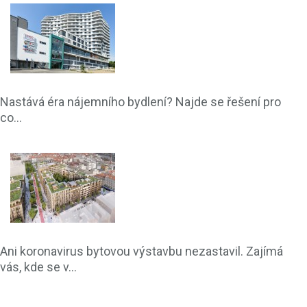
Nastává éra nájemního bydlení? Najde se řešení pro
co...
Ani koronavirus bytovou výstavbu nezastavil. Zajímá
vás, kde se v...