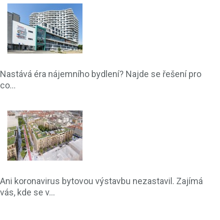
Nastává éra nájemního bydlení? Najde se řešení pro
co...
Ani koronavirus bytovou výstavbu nezastavil. Zajímá
vás, kde se v...