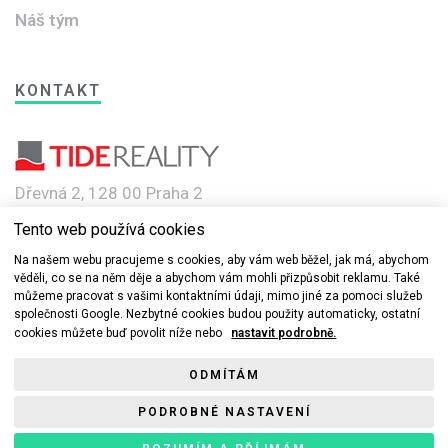
Náš tým
KONTAKT
Dřevná 2, 128 00 Praha 2
Tento web používá cookies
e-mail: info@novebyty.cz
Na našem webu pracujeme s cookies, aby vám web běžel, jak má, abychom
věděli, co se na něm děje a abychom vám mohli přizpůsobit reklamu. Také
můžeme pracovat s vašimi kontaktními údaji, mimo jiné za pomoci služeb
společnosti Google. Nezbytné cookies budou použity automaticky, ostatní
cookies můžete buď povolit níže nebo
nastavit podrobně.
© 2019-2022 Nové byty.cz s.r.o a TIDE REALITY spol. s r.o. Všechna
ODMÍTÁM
práva vyhrazena.
PODROBNÉ NASTAVENÍ
Ochrana osobních údajů