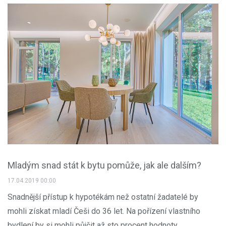
Mladým snad stát k bytu pomůže, jak ale dalším?
17.04.2019 00:00
Snadnější přístup k hypotékám než ostatní žadatelé by
mohli získat mladí Češi do 36 let. Na pořízení vlastního
bydlení by si mohli půjčit až sto procent hodnoty...