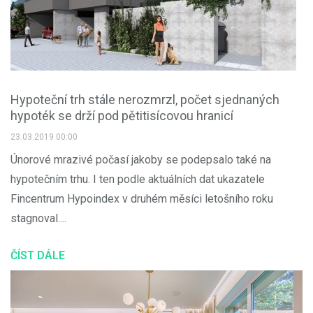
Hypoteční trh stále nerozmrzl, počet sjednaných
hypoték se drží pod pětitisícovou hranicí
23.03.2019 00:00
Únorové mrazivé počasí jakoby se podepsalo také na
hypotečním trhu. I ten podle aktuálních dat ukazatele
Fincentrum Hypoindex v druhém měsíci letošního roku
stagnoval....
ČÍST DÁLE