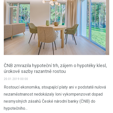
ČNB zmrazila hypoteční trh, zájem o hypotéky klesl,
úrokové sazby razantně rostou
20.01.2019 00:00
Rostoucí ekonomika, stoupající platy ani v podstatě nulová
nezaměstnanost nedokázaly loni vykompenzovat dopad
nesmyslných zásahů České národní banky (ČNB) do
hypotečního...