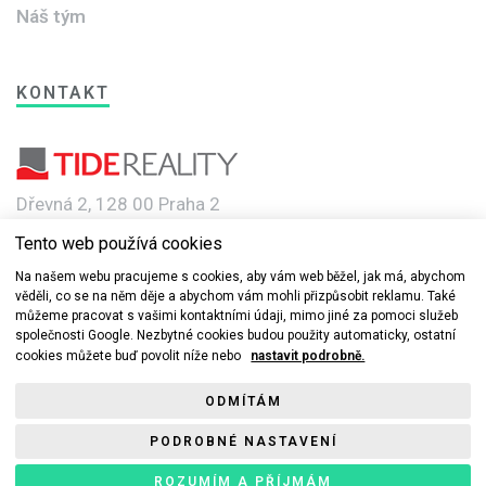
Náš tým
KONTAKT
Dřevná 2, 128 00 Praha 2
Tento web používá cookies
e-mail: info@novebyty.cz
Na našem webu pracujeme s cookies, aby vám web běžel, jak má, abychom
věděli, co se na něm děje a abychom vám mohli přizpůsobit reklamu. Také
můžeme pracovat s vašimi kontaktními údaji, mimo jiné za pomoci služeb
společnosti Google. Nezbytné cookies budou použity automaticky, ostatní
cookies můžete buď povolit níže nebo
nastavit podrobně.
© 2019-2022 Nové byty.cz s.r.o a TIDE REALITY spol. s r.o. Všechna
ODMÍTÁM
práva vyhrazena.
PODROBNÉ NASTAVENÍ
Ochrana osobních údajů
ROZUMÍM A PŘÍJMÁM