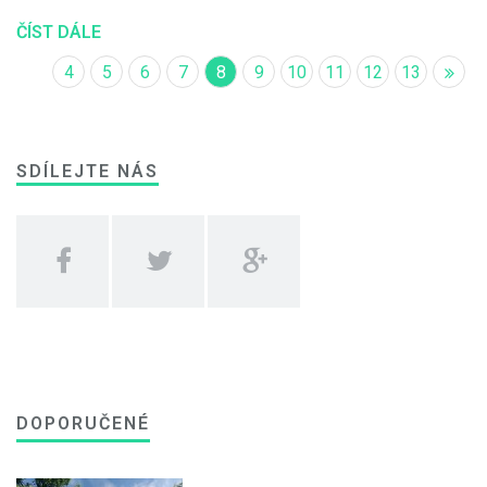
ČÍST DÁLE
4
5
6
7
8
9
10
11
12
13
SDÍLEJTE NÁS
DOPORUČENÉ