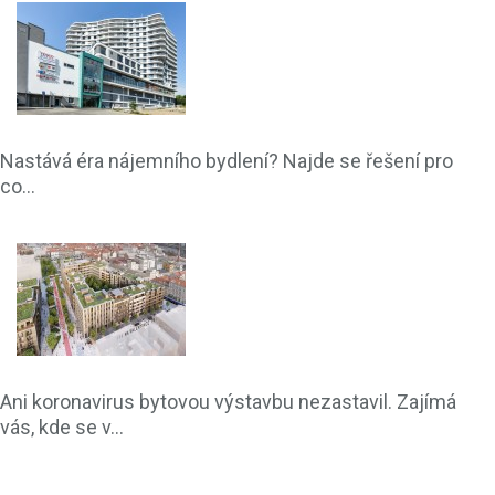
Nastává éra nájemního bydlení? Najde se řešení pro
co...
Ani koronavirus bytovou výstavbu nezastavil. Zajímá
vás, kde se v...