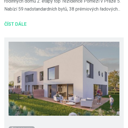
rodinných domů 2. etapy top‘ rezidence Pomezí v Praze 5.
Nabízí 59 nadstandardních bytů, 38 prémiových řadových...
ČÍST DÁLE