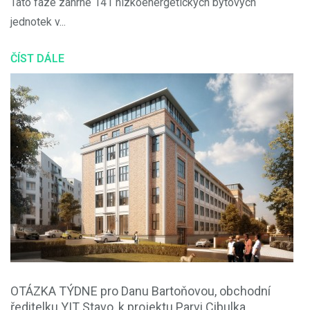
Tato fáze zahrne 141 nízkoenergetických bytových
jednotek v...
ČÍST DÁLE
OTÁZKA TÝDNE pro Danu Bartoňovou, obchodní
ředitelku YIT Stavo, k projektu Parvi Cibulka